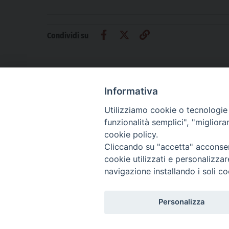
Condividi su
Informativa
Utilizziamo cookie o tecnologie s
CHI SIAMO
PRIVACY
AMMINISTRAZIONE TRASPARENTE
funzionalità semplici", "miglior
cookie policy.
Cliccando su "accetta" acconsent
cookie utilizzati e personalizza
La Difesa srl - P.iva 05125420280
navigazione installando i soli co
La Difesa del Popolo percepisce i contributi pubblici all'editoria.
La Difesa del Popolo, tramite la Fisc (Federazione Italiana Settimanali Catto
La Difesa del Popolo è una testata registrata presso il Tribunale di Padova de
Personalizza