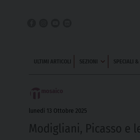
Skip
to
content
ULTIMI ARTICOLI
SEZIONI
SPECIALI 
Apri
Menu
mosaico
lunedì 13 Ottobre 2025
Modigliani, Picasso e l