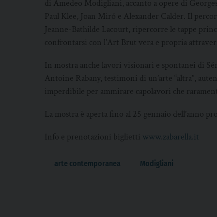
di Amedeo Modigliani, accanto a opere di George
Paul Klee, Joan Miró e Alexander Calder. Il percors
Jeanne-Bathilde Lacourt, ripercorre le tappe princ
confrontarsi con l’Art Brut vera e propria attrave
In mostra anche lavori visionari e spontanei di Sé
Antoine Rabany, testimoni di un’arte “altra”, aut
imperdibile per ammirare capolavori che raramente
La mostra è aperta fino al 25 gennaio dell’anno pr
Info e prenotazioni biglietti
www.zabarella.it
arte contemporanea
Modigliani