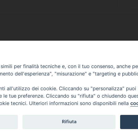
imili per finalità tecniche e, con il tuo consenso, anche per 
SCRIVICI
amento dell'esperienza", "misurazione" e "targeting e pubbli
i all'utilizzo dei cookie. Cliccando su "personalizza" puoi
re le tue preferenze. Cliccando su "rifiuta" o chiudendo que
okie tecnici. Ulteriori informazioni sono disponibili nella
coo
lici) ha aderito allo IAP (Istituto dell'Autodisciplina Pubblicitaria) accettando i
creto del 15 giugno 1950 al n. 37 del registro periodici.
Rifiuta