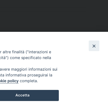
altre finalità ("interazioni e
cità") come specificato nella
 avere maggiori informazioni sui
sta informativa proseguirai la
kie policy
completa.
l Codice di Autodisciplina della Comunicazione Commerciale.
Accetta
Preferenze Cookie