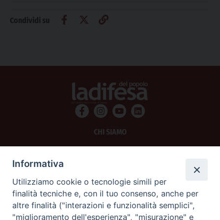
Condividi su
CHI SIAMO
PRIVACY
Informativa
AMMINISTRAZIONE TRASPARENTE
Utilizziamo cookie o tecnologie simili per
finalità tecniche e, con il tuo consenso, anche per
SCRIVICI
altre finalità ("interazioni e funzionalità semplici",
"miglioramento dell'esperienza", "misurazione" e