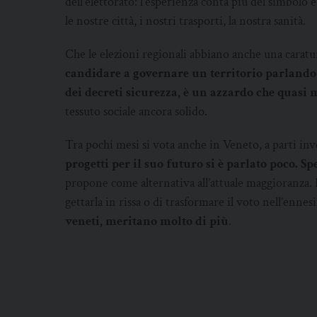
dell’elettorato: l’esperienza conta più del simbolo e
le nostre città, i nostri trasporti, la nostra sanità.
Che le elezioni regionali abbiano anche una caratur
candidare a governare un territorio parlando
dei decreti sicurezza, è un azzardo che quasi
tessuto sociale ancora solido.
Tra pochi mesi si vota anche in Veneto, a parti inv
progetti per il suo futuro si è parlato poco. 
propone come alternativa all’attuale maggioranza. 
gettarla in rissa o di trasformare il voto nell’en
veneti, meritano molto di più
.