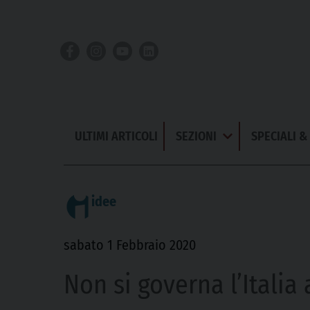
Skip
to
content
ULTIMI ARTICOLI
SEZIONI
SPECIALI 
Apri
Menu
idee
sabato 1 Febbraio 2020
Non si governa l’Italia 