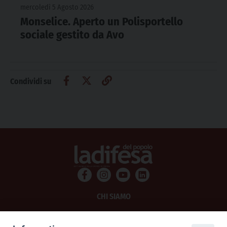
mercoledì 5 Agosto 2026
Monselice. Aperto un Polisportello
sociale gestito da Avo
Condividi su
CHI SIAMO
PRIVACY