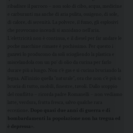
ribadisce il parroco – non solo di cibo, acqua, medicine
e carburanti ma anche di aria pulita, ossigeno, di sole,
di calore, di serenità. La polvere, il fumo, gli esplosivi
che provocano incendi si annidano nell’aria.
L’elettricità non è continua, e il diesel per far andare le
poche macchine rimaste è pochissimo. Per questo i
gazawi lo producono da soli sciogliendo la plastica e
miscelandola con un po’ di olio da cucina per farlo
durare più a lungo. Non c’è gas e si cucina bruciando la
legna. All’inizio quella “naturale”, ora che non c’è più si
brucia di tutto, mobili, finestre, tavoli. Dallo scoppio
del conflitto – ricorda padre Romanelli – non vediamo
latte, verdura, frutta fresca, salvo qualche rara
eccezione.
Dopo quasi due anni di guerra e di
bombardamenti la popolazione non ha tregua ed
è depressa
».