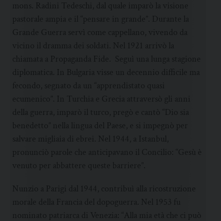
mons. Radini Tedeschi, dal quale imparò la visione
pastorale ampia e il “pensare in grande”. Durante la
Grande Guerra servì come cappellano, vivendo da
vicino il dramma dei soldati. Nel 1921 arrivò la
chiamata a Propaganda Fide. Seguì una lunga stagione
diplomatica. In Bulgaria visse un decennio difficile ma
fecondo, segnato da un “apprendistato quasi
ecumenico”. In Turchia e Grecia attraversò gli anni
della guerra, imparò il turco, pregò e cantò “Dio sia
benedetto” nella lingua del Paese, e si impegnò per
salvare migliaia di ebrei. Nel 1944, a Istanbul,
pronunciò parole che anticipavano il Concilio: “Gesù è
venuto per abbattere queste barriere”.
Nunzio a Parigi dal 1944, contribuì alla ricostruzione
morale della Francia del dopoguerra. Nel 1953 fu
nominato patriarca di Venezia: “Alla mia età che ci può