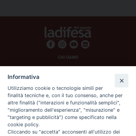
CHI SIAMO
PRIVACY
Informativa
AMMINISTRAZIONE TRASPARENTE
Utilizziamo cookie o tecnologie simili per
finalità tecniche e, con il tuo consenso, anche per
SCRIVICI
altre finalità ("interazioni e funzionalità semplici",
"miglioramento dell'esperienza", "misurazione" e
La Difesa srl - P.iva 05125420280
"targeting e pubblicità") come specificato nella
La Difesa del Popolo percepisce i contributi pubblici all'editoria.
cookie policy.
La Difesa del Popolo, tramite la Fisc (Federazione Italiana Settimanali Cattolici)
ha aderito allo IAP (Istituto dell'Autodisciplina Pubblicitaria) accettando il Codice
Cliccando su "accetta" acconsenti all'utilizzo dei