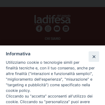
CHI SIAMO
PRIVACY
Informativa
AMMINISTRAZIONE TRASPARENTE
Utilizziamo cookie o tecnologie simili per
finalità tecniche e, con il tuo consenso, anche per
SCRIVICI
altre finalità ("interazioni e funzionalità semplici",
"miglioramento dell'esperienza", "misurazione" e
La Difesa srl - P.iva 05125420280
"targeting e pubblicità") come specificato nella
La Difesa del Popolo percepisce i contributi pubblici all'editoria.
cookie policy.
La Difesa del Popolo, tramite la Fisc (Federazione Italiana Settimanali Cattolici)
ha aderito allo IAP (Istituto dell'Autodisciplina Pubblicitaria) accettando il Codice
Cliccando su "accetta" acconsenti all'utilizzo dei
di Autodisciplina della Comunicazione Commerciale.
cookie. Cliccando su "personalizza" puoi avere