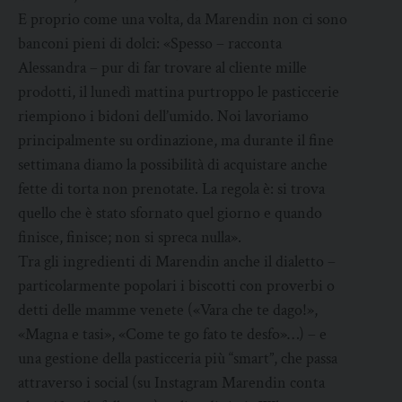
E proprio come una volta, da Marendin non ci sono
banconi pieni di dolci: «Spesso – racconta
Alessandra – pur di far trovare al cliente mille
prodotti, il lunedì mattina purtroppo le pasticcerie
riempiono i bidoni dell’umido. Noi lavoriamo
principalmente su ordinazione, ma durante il fine
settimana diamo la possibilità di acquistare anche
fette di torta non prenotate. La regola è: si trova
quello che è stato sfornato quel giorno e quando
finisce, finisce; non si spreca nulla».
Tra gli ingredienti di Marendin anche il dialetto –
particolarmente popolari i biscotti con proverbi o
detti delle mamme venete («Vara che te dago!»,
«Magna e tasi», «Come te go fato te desfo»…) – e
una gestione della pasticceria più “smart”, che passa
attraverso i social (su Instagram Marendin conta