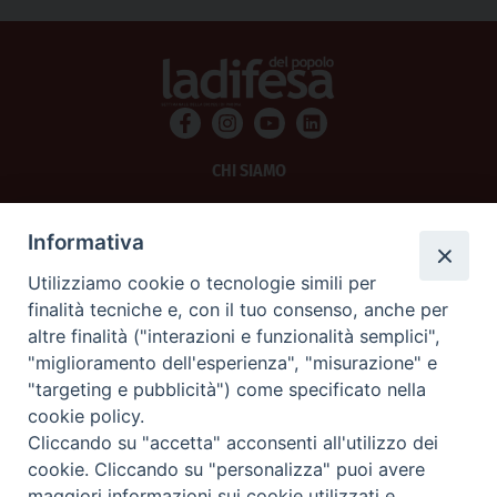
CHI SIAMO
PRIVACY
Informativa
AMMINISTRAZIONE TRASPARENTE
Utilizziamo cookie o tecnologie simili per
finalità tecniche e, con il tuo consenso, anche per
SCRIVICI
altre finalità ("interazioni e funzionalità semplici",
"miglioramento dell'esperienza", "misurazione" e
La Difesa srl - P.iva 05125420280
"targeting e pubblicità") come specificato nella
La Difesa del Popolo percepisce i contributi pubblici all'editoria.
cookie policy.
La Difesa del Popolo, tramite la Fisc (Federazione Italiana Settimanali Cattolici)
ha aderito allo IAP (Istituto dell'Autodisciplina Pubblicitaria) accettando il Codice
Cliccando su "accetta" acconsenti all'utilizzo dei
di Autodisciplina della Comunicazione Commerciale.
cookie. Cliccando su "personalizza" puoi avere
La Difesa del Popolo è una testata registrata presso il Tribunale di Padova
maggiori informazioni sui cookie utilizzati e