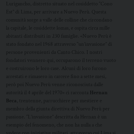
Lurigancho, distretto situato nel cosiddetto “Cono
Est” di Lima, per arrivare a Nuevo Perù. Questa
comunità sorge a valle delle colline che circondano
la capitale, le cosiddette lomas, e ospita circa mille
abitanti distribuiti in 230 famiglie. «Nuevo Perù è
stato fondato nel 1968 attraverso “un’invasione” di
persone provenienti da Canto Chico. I nostri
fondatori vennero qui, occuparono il terreno vuoto
e costruirono le loro case. Alcuni di loro furono
arrestati e rimasero in carcere fino a sette mesi,
però poi Nuevo Perù venne riconosciuta dalle
autorità il 4 aprile del 1970» ci racconta
Hernan
Beca
, trentenne, parrucchiere per mestiere e
membro della giunta direttiva di Nuevo Perù per
passione. “L’invasione” descritta da Hernan è un
esempio del fenomeno, che non ha nulla a che
vedere con iniziative militari, attraverso cui Lima si