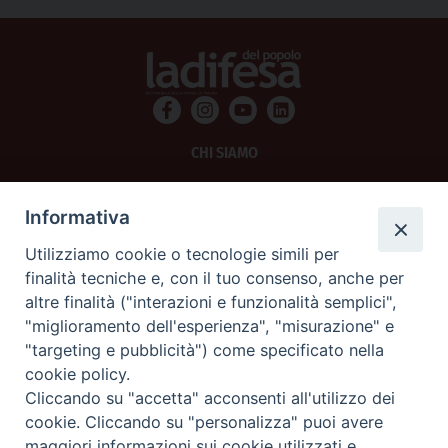
CHI SIAMO
PRIVACY
Informativa
AMMINISTRAZIONE TRASPARENTE
Utilizziamo cookie o tecnologie simili per
finalità tecniche e, con il tuo consenso, anche per
SCRIVICI
altre finalità ("interazioni e funzionalità semplici",
"miglioramento dell'esperienza", "misurazione" e
La Difesa srl - P.iva 05125420280
"targeting e pubblicità") come specificato nella
La Difesa del Popolo percepisce i contributi pubblici all'editoria.
cookie policy.
La Difesa del Popolo, tramite la Fisc (Federazione Italiana Settimanali Cattolici)
ha aderito allo IAP (Istituto dell'Autodisciplina Pubblicitaria) accettando il Codice
Cliccando su "accetta" acconsenti all'utilizzo dei
di Autodisciplina della Comunicazione Commerciale.
cookie. Cliccando su "personalizza" puoi avere
La Difesa del Popolo è una testata registrata presso il Tribunale di Padova
maggiori informazioni sui cookie utilizzati e