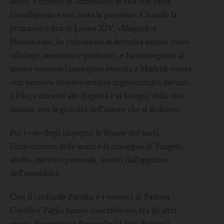
detto, è chiesto di «difendere la vita con tutta
l’intelligenza e con tutta la parresia». Citando la
prima enciclica di Leone XIV, «Magnifica
Humanitas», ha richiamato la dottrina sociale come
«dialogo, memoria e profezia», e ha consegnato al
nuovo vescovo l’immagine evocata a Madrid: essere
«un vescovo trovato sempre inginocchiato davanti
a Dio, e davanti alle fragilità e ai bisogni della vita
umana, con la gratuità dell’amore che si fa dono».
Poi i «sì» degli impegni, le litanie dei santi,
l’imposizione delle mani e la consegna di Vangelo,
anello, mitria e pastorale, accolti dall’applauso
dell’assemblea.
Con il cardinale Parolin e i vescovi di Padova
Cipolla e Paglia hanno concelebrato, tra gli altri,
mons. Pierantonio Pavanello (Adria-Rovigo),