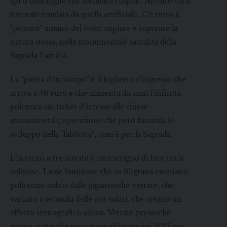
api o conchiglie che formano cuspidi. Architettura
naturale emulata da quella artificiale. C’è tutto il
“peccato” umano del voler copiare e superare la
natura stessa, nella monumentale sacralità della
Sagrada Familia.
La “pietra d’inciampo” è il biglietto d’ingresso che
arriva a 40 euro e che alimenta da anni l’infinita
polemica sui ticket d’accesso alle chiese
monumentali; operazione che però finanzia lo
sviluppo della “fabbrica”, com’è per la Sagrada.
L’interno a tre navate è uno scrigno di luce tra le
colonne. Lame luminose che in filigrana emanano
policromi colori dalle gigantesche vetrate, che
variano a seconda delle ore solari, che creano un
effetto scenografico unico. Vetrate pressoché
nuove, visto che sono state ultimate nel 2017 per