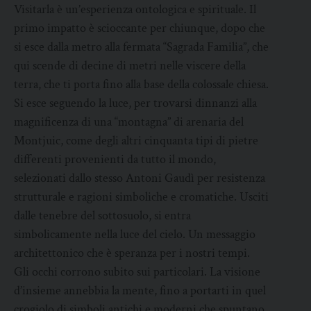
Visitarla è un’esperienza ontologica e spirituale. Il
primo impatto è scioccante per chiunque, dopo che
si esce dalla metro alla fermata “Sagrada Familia”, che
qui scende di decine di metri nelle viscere della
terra, che ti porta fino alla base della colossale chiesa.
Si esce seguendo la luce, per trovarsi dinnanzi alla
magnificenza di una “montagna” di arenaria del
Montjuic, come degli altri cinquanta tipi di pietre
differenti provenienti da tutto il mondo,
selezionati dallo stesso Antoni Gaudì per resistenza
strutturale e ragioni simboliche e cromatiche. Usciti
dalle tenebre del sottosuolo, si entra
simbolicamente nella luce del cielo. Un messaggio
architettonico che è speranza per i nostri tempi.
Gli occhi corrono subito sui particolari. La visione
d’insieme annebbia la mente, fino a portarti in quel
crogiolo di simboli antichi e moderni che spuntano