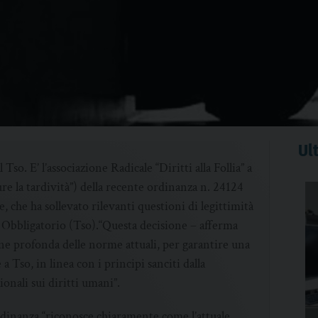
Ult
so. E’ l’associazione Radicale “Diritti alla Follia” a
e la tardività”) della recente ordinanza n. 24124
, che ha sollevato rilevanti questioni di legittimità
 Obbligatorio (Tso).“Questa decisione – afferma
one profonda delle norme attuali, per garantire una
 a Tso, in linea con i principi sanciti dalla
onali sui diritti umani”.
’ordinanza “riconosce chiaramente come l’attuale