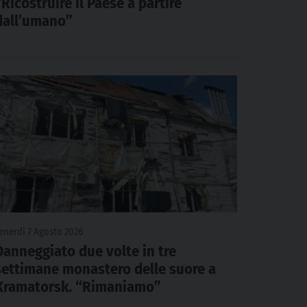
“Ricostruire il Paese a partire
dall’umano”
enerdì 7 Agosto 2026
Danneggiato due volte in tre
settimane monastero delle suore a
Kramatorsk. “Rimaniamo”