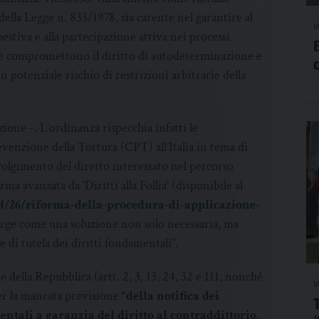
 della Legge n. 833/1978, sia carente nel garantire al
v
estiva e alla partecipazione attiva nei processi
une compromettono il diritto di autodeterminazione e
n potenziale rischio di restrizioni arbitrarie della
zione -. L’ordinanza rispecchia infatti le
enzione della Tortura (CPT) all’Italia in tema di
olgimento del diretto interessato nel percorso
ma avanzata da ‘Diritti alla Follia’ (disponibile al
1/04/26/riforma-della-procedura-di-applicazione-
rge come una soluzione non solo necessaria, ma
ze di tutela dei diritti fondamentali”.
 della Repubblica (artt. 2, 3, 13, 24, 32 e 111, nonché
v
 per la mancata previsione
“della notifica dei
tali a garanzia del diritto al contraddittorio,