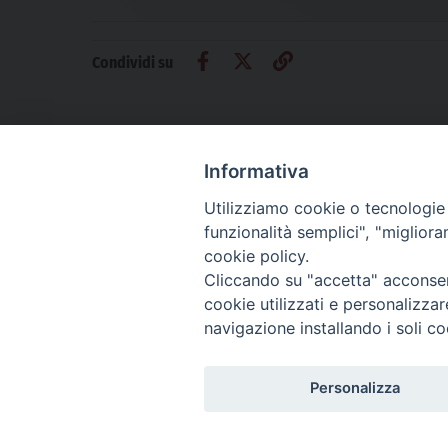
Condividi su
Informativa
Utilizziamo cookie o tecnologie s
CHI SIAMO
PRIVACY
AMMINISTRAZIONE TRASPARENTE
funzionalità semplici", "miglior
cookie policy.
Cliccando su "accetta" acconsent
cookie utilizzati e personalizza
La Difesa srl - P.iva 05125420280
navigazione installando i soli co
La Difesa del Popolo percepisce i contributi pubblici all'editoria.
La Difesa del Popolo, tramite la Fisc (Federazione Italiana Settimanali Catto
La Difesa del Popolo è una testata registrata presso il Tribunale di Padova de
Personalizza