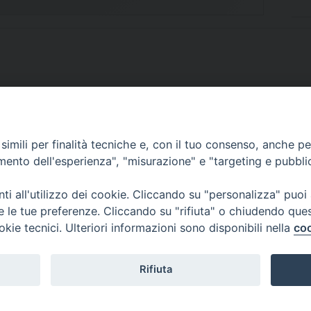
imili per finalità tecniche e, con il tuo consenso, anche per 
SCRIVICI
amento dell'esperienza", "misurazione" e "targeting e pubbli
i all'utilizzo dei cookie. Cliccando su "personalizza" puoi
re le tue preferenze. Cliccando su "rifiuta" o chiudendo que
okie tecnici. Ulteriori informazioni sono disponibili nella
coo
lici) ha aderito allo IAP (Istituto dell'Autodisciplina Pubblicitaria) accettando i
creto del 15 giugno 1950 al n. 37 del registro periodici.
Rifiuta