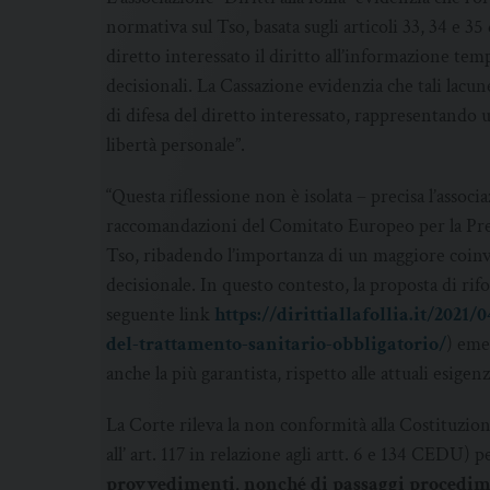
normativa sul Tso, basata sugli articoli 33, 34 e 35
diretto interessato il diritto all’informazione temp
decisionali. La Cassazione evidenzia che tali lac
di difesa del diretto interessato, rappresentando u
libertà personale”.
“Questa riflessione non è isolata – precisa l’associa
raccomandazioni del Comitato Europeo per la Prev
Tso, ribadendo l’importanza di un maggiore coinv
decisionale. In questo contesto, la proposta di rifor
seguente link
https://dirittiallafollia.it/202
del-trattamento-sanitario-obbligatorio/
) eme
anche la più garantista, rispetto alle attuali esigen
La Corte rileva la non conformità alla Costituzione
all’ art. 117 in relazione agli artt. 6 e 134 CEDU)
provvedimenti, nonché di passaggi procedimen