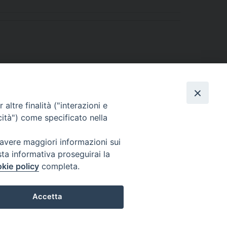
altre finalità ("interazioni e
cità") come specificato nella
 avere maggiori informazioni sui
sta informativa proseguirai la
kie policy
completa.
l Codice di Autodisciplina della Comunicazione Commerciale.
Accetta
Preferenze Cookie