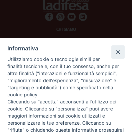
CHI SIAMO
PRIVACY
Informativa
AMMINISTRAZIONE TRASPARENTE
Utilizziamo cookie o tecnologie simili per
finalità tecniche e, con il tuo consenso, anche per
SCRIVICI
altre finalità ("interazioni e funzionalità semplici",
"miglioramento dell'esperienza", "misurazione" e
La Difesa srl - P.iva 05125420280
"targeting e pubblicità") come specificato nella
La Difesa del Popolo percepisce i contributi pubblici all'editoria.
cookie policy.
La Difesa del Popolo, tramite la Fisc (Federazione Italiana Settimanali Cattolici)
ha aderito allo IAP (Istituto dell'Autodisciplina Pubblicitaria) accettando il Codice
Cliccando su "accetta" acconsenti all'utilizzo dei
di Autodisciplina della Comunicazione Commerciale.
cookie. Cliccando su "personalizza" puoi avere
La Difesa del Popolo è una testata registrata presso il Tribunale di Padova
maggiori informazioni sui cookie utilizzati e
decreto del 15 giugno 1950 al n. 37 del registro periodici.
personalizzare le tue preferenze. Cliccando su
"rifiuta" o chiudendo questa informativa proseguirai