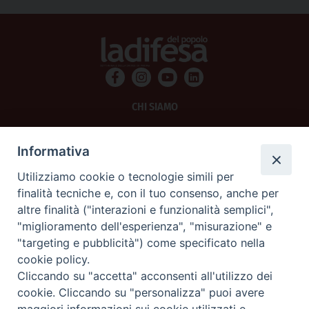
CHI SIAMO
PRIVACY
Informativa
AMMINISTRAZIONE TRASPARENTE
Utilizziamo cookie o tecnologie simili per
finalità tecniche e, con il tuo consenso, anche per
SCRIVICI
altre finalità ("interazioni e funzionalità semplici",
"miglioramento dell'esperienza", "misurazione" e
La Difesa srl - P.iva 05125420280
"targeting e pubblicità") come specificato nella
La Difesa del Popolo percepisce i contributi pubblici all'editoria.
cookie policy.
La Difesa del Popolo, tramite la Fisc (Federazione Italiana Settimanali Cattolici)
ha aderito allo IAP (Istituto dell'Autodisciplina Pubblicitaria) accettando il Codice
Cliccando su "accetta" acconsenti all'utilizzo dei
di Autodisciplina della Comunicazione Commerciale.
cookie. Cliccando su "personalizza" puoi avere
La Difesa del Popolo è una testata registrata presso il Tribunale di Padova