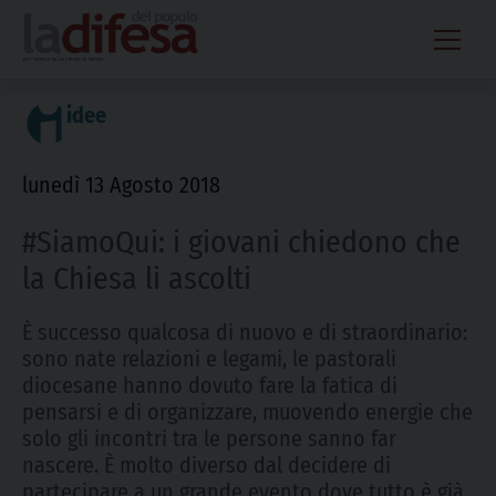
Skip
to
content
idee
lunedì 13 Agosto 2018
#SiamoQui: i giovani chiedono che
la Chiesa li ascolti
È successo qualcosa di nuovo e di straordinario:
sono nate relazioni e legami, le pastorali
diocesane hanno dovuto fare la fatica di
pensarsi e di organizzare, muovendo energie che
solo gli incontri tra le persone sanno far
nascere. È molto diverso dal decidere di
partecipare a un grande evento dove tutto è già