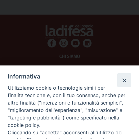
CHI SIAMO
PRIVACY
Informativa
AMMINISTRAZIONE TRASPARENTE
Utilizziamo cookie o tecnologie simili per
finalità tecniche e, con il tuo consenso, anche per
SCRIVICI
altre finalità ("interazioni e funzionalità semplici",
"miglioramento dell'esperienza", "misurazione" e
La Difesa srl - P.iva 05125420280
"targeting e pubblicità") come specificato nella
La Difesa del Popolo percepisce i contributi pubblici all'editoria.
cookie policy.
La Difesa del Popolo, tramite la Fisc (Federazione Italiana Settimanali Cattolici)
ha aderito allo IAP (Istituto dell'Autodisciplina Pubblicitaria) accettando il Codice
Cliccando su "accetta" acconsenti all'utilizzo dei
di Autodisciplina della Comunicazione Commerciale.