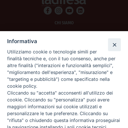
CHI SIAMO
PRIVACY
Informativa
AMMINISTRAZIONE TRASPARENTE
Utilizziamo cookie o tecnologie simili per
finalità tecniche e, con il tuo consenso, anche per
SCRIVICI
altre finalità ("interazioni e funzionalità semplici",
"miglioramento dell'esperienza", "misurazione" e
La Difesa srl - P.iva 05125420280
"targeting e pubblicità") come specificato nella
La Difesa del Popolo percepisce i contributi pubblici all'editoria.
cookie policy.
La Difesa del Popolo, tramite la Fisc (Federazione Italiana Settimanali Cattolici)
ha aderito allo IAP (Istituto dell'Autodisciplina Pubblicitaria) accettando il Codice
Cliccando su "accetta" acconsenti all'utilizzo dei
di Autodisciplina della Comunicazione Commerciale.
cookie. Cliccando su "personalizza" puoi avere
La Difesa del Popolo è una testata registrata presso il Tribunale di Padova
maggiori informazioni sui cookie utilizzati e
decreto del 15 giugno 1950 al n. 37 del registro periodici.
personalizzare le tue preferenze. Cliccando su
"rifiuta" o chiudendo questa informativa proseguirai
la navigazione installando i soli cookie tecnici.