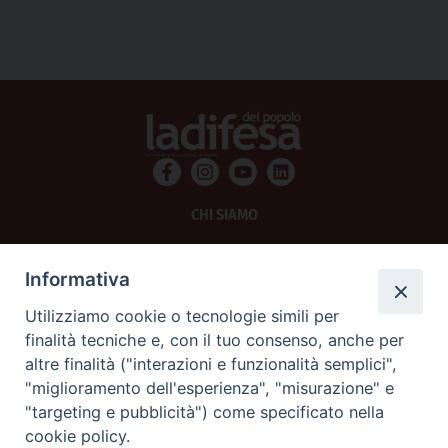
CHI SIAMO
PRIVACY
Informativa
AMMINISTRAZIONE TRASPARENTE
Utilizziamo cookie o tecnologie simili per
finalità tecniche e, con il tuo consenso, anche per
SCRIVICI
altre finalità ("interazioni e funzionalità semplici",
"miglioramento dell'esperienza", "misurazione" e
La Difesa srl - P.iva 05125420280
"targeting e pubblicità") come specificato nella
La Difesa del Popolo percepisce i contributi pubblici all'editoria.
cookie policy.
La Difesa del Popolo, tramite la Fisc (Federazione Italiana Settimanali Cattolici)