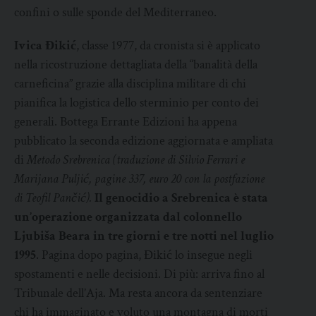
confini o sulle sponde del Mediterraneo.
Ivica Đikić
, classe 1977, da cronista si è applicato
nella ricostruzione dettagliata della “banalità della
carneficina” grazie alla disciplina militare di chi
pianifica la logistica dello sterminio per conto dei
generali. Bottega Errante Edizioni ha appena
pubblicato la seconda edizione aggiornata e ampliata
di
Metodo Srebrenica (traduzione di Silvio Ferrari e
Marijana Puljić, pagine 337, euro 20 con la postfazione
di Teofil Pančić).
Il genocidio a Srebrenica è stata
un’operazione organizzata dal colonnello
Ljubiša Beara in tre giorni e tre notti nel luglio
1995
. Pagina dopo pagina, Đikić lo insegue negli
spostamenti e nelle decisioni. Di più: arriva fino al
Tribunale dell’Aja. Ma resta ancora da sentenziare
chi ha immaginato e voluto una montagna di morti