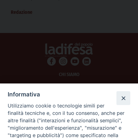
a Sarajevo negli anni Novanta”. Comincia così…
Redazione
CHI SIAMO
PRIVACY
Informativa
AMMINISTRAZIONE TRASPARENTE
Utilizziamo cookie o tecnologie simili per
finalità tecniche e, con il tuo consenso, anche per
SCRIVICI
altre finalità ("interazioni e funzionalità semplici",
"miglioramento dell'esperienza", "misurazione" e
La Difesa srl - P.iva 05125420280
"targeting e pubblicità") come specificato nella
La Difesa del Popolo percepisce i contributi pubblici all'editoria.