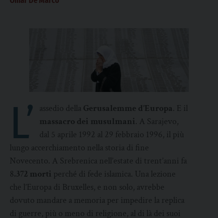
Omar De Marco
L’
assedio della
Gerusalemme d’Europa
. E il
massacro dei musulmani
. A Sarajevo,
dal 5 aprile 1992 al 29 febbraio 1996, il più
lungo accerchiamento nella storia di fine
Novecento. A Srebrenica nell’estate di trent’anni fa
8
.372 morti
perché di fede islamica. Una lezione
che l’Europa di Bruxelles, e non solo, avrebbe
dovuto mandare a memoria per impedire la replica
di guerre, più o meno di religione, al di là dei suoi