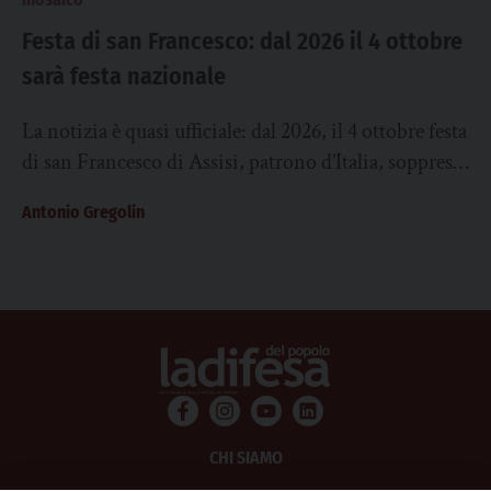
Festa di san Francesco: dal 2026 il 4 ottobre
sarà festa nazionale
La notizia è quasi ufficiale: dal 2026, il 4 ottobre festa
di san Francesco di Assisi, patrono d’Italia, soppressa
immotivatamente e ideologicamente...
Antonio Gregolin
CHI SIAMO