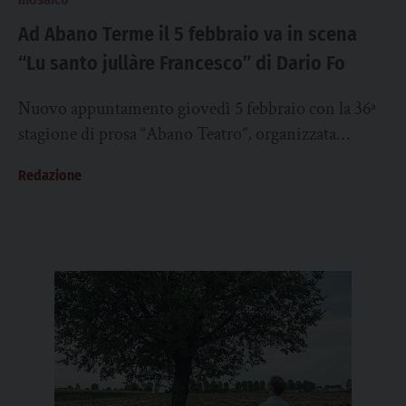
Ad Abano Terme il 5 febbraio va in scena
“Lu santo jullàre Francesco” di Dario Fo
Nuovo appuntamento giovedì 5 febbraio con la 36ª
stagione di prosa “Abano Teatro”, organizzata
dal Comune di Abano Terme in collaborazione
Redazione
con Arteven – Circuito Multidisciplinare Regionale
del...