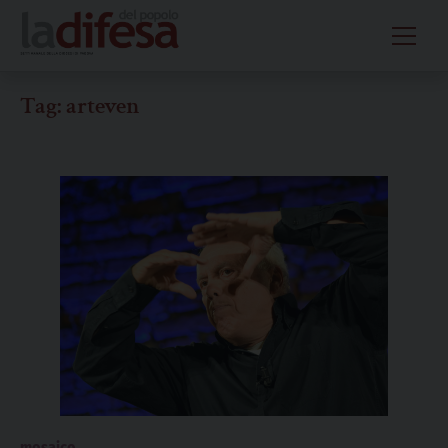
Skip
to
content
Tag:
arteven
mosaico