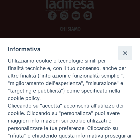
CHI SIAMO
PRIVACY
Informativa
AMMINISTRAZIONE TRASPARENTE
Utilizziamo cookie o tecnologie simili per
finalità tecniche e, con il tuo consenso, anche per
SCRIVICI
altre finalità ("interazioni e funzionalità semplici",
"miglioramento dell'esperienza", "misurazione" e
La Difesa srl - P.iva 05125420280
"targeting e pubblicità") come specificato nella
La Difesa del Popolo percepisce i contributi pubblici all'editoria.
cookie policy.
La Difesa del Popolo, tramite la Fisc (Federazione Italiana Settimanali Cattolici)
ha aderito allo IAP (Istituto dell'Autodisciplina Pubblicitaria) accettando il Codice
Cliccando su "accetta" acconsenti all'utilizzo dei
di Autodisciplina della Comunicazione Commerciale.
cookie. Cliccando su "personalizza" puoi avere
La Difesa del Popolo è una testata registrata presso il Tribunale di Padova
maggiori informazioni sui cookie utilizzati e
decreto del 15 giugno 1950 al n. 37 del registro periodici.
personalizzare le tue preferenze. Cliccando su
"rifiuta" o chiudendo questa informativa proseguirai