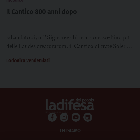
Il Cantico 800 anni dopo
«Laudato si, mi’ Signore» chi non conosce l’incipit
delle Laudes creaturarum, il Cantico di frate Sole? È
la prima manifestazione di poesia...
Lodovica Vendemiati
CHI SIAMO