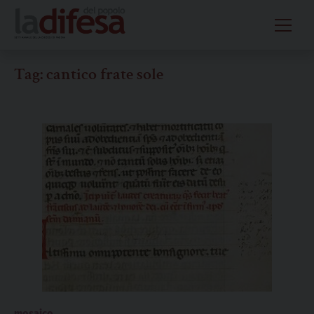
Skip
to
content
Tag:
cantico frate sole
mosaico