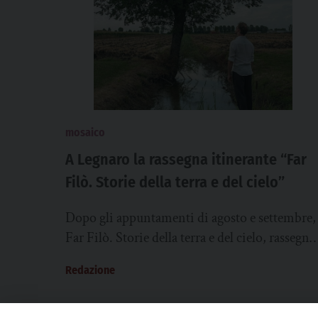
mosaico
A Legnaro la rassegna itinerante “Far
Filò. Storie della terra e del cielo”
Dopo gli appuntamenti di agosto e settembre,
Far Filò. Storie della terra e del cielo, rassegna
teatrale itinerante che da agosto a...
Redazione