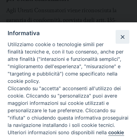
Agli Utenti Consumatori viene riconosciuta la
garanzia di conformità, prevista dagli artt. 135-
decies e seguenti del Codice del Consumo, per tutti
Informativa
i Prodotti digitali venduti tramite l’Applicazione,
Utilizziamo cookie o tecnologie simili per
fatta eccezione per le ipotesi di esclusione previste
finalità tecniche e, con il tuo consenso, anche per
dall’art.135- novies del Codice del Consumo. Il
altre finalità ("interazioni e funzionalità semplici",
"miglioramento dell'esperienza", "misurazione" e
Titolare è responsabile per i difetti di conformità
"targeting e pubblicità") come specificato nella
che si manifestino entro due anni dalla data di
cookie policy.
fornitura. Eventuali difetti di conformità, devono
Cliccando su "accetta" acconsenti all'utilizzo dei
cookie. Cliccando su "personalizza" puoi avere
essere denunciati dall’Utente consumatore entro
maggiori informazioni sui cookie utilizzati e
ventisei mesi dalla data di fornitura o dall’ultimo
personalizzare le tue preferenze. Cliccando su
atto di fornitura. Quando il contratto di vendita
"rifiuta" o chiudendo questa informativa proseguirai
la navigazione installando i soli cookie tecnici.
prevede che i Prodotti digitali siano forniti per un
Preferenze Cookie
Ulteriori informazioni sono disponibili nella
cookie