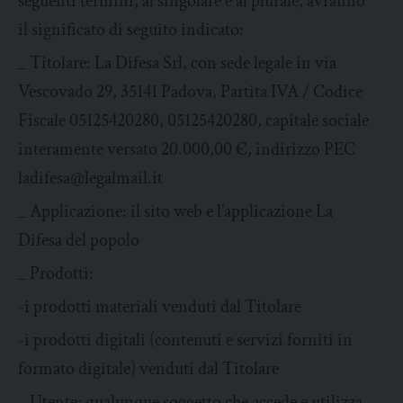
seguenti termini, al singolare e al plurale, avranno
il significato di seguito indicato:
_ Titolare: La Difesa Srl, con sede legale in via
Vescovado 29, 35141 Padova, Partita IVA / Codice
Fiscale 05125420280, 05125420280, capitale sociale
interamente versato 20.000,00 €, indirizzo PEC
ladifesa@legalmail.it
_ Applicazione: il sito web e l’applicazione La
Difesa del popolo
_ Prodotti:
-i prodotti materiali venduti dal Titolare
-i prodotti digitali (contenuti e servizi forniti in
formato digitale) venduti dal Titolare
_ Utente: qualunque soggetto che accede e utilizza