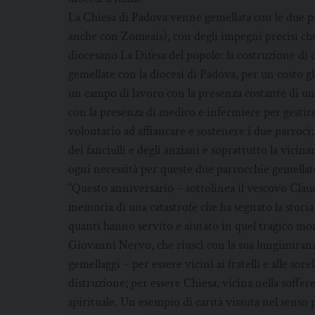
La Chiesa di Padova venne gemellata con le due pa
anche con Zomeais), con degli impegni precisi c
diocesano La Difesa del popolo: la costruzione di 
gemellate con la diocesi di Padova, per un costo glo
un campo di lavoro con la presenza costante di u
con la presenza di medico e infermiere per gestire
volontario ad affiancare e sostenere i due parroci;
dei fanciulli e degli anziani e soprattutto la vicina
ogni necessità per queste due parrocchie gemellat
“Questo anniversario – sottolinea il vescovo Clau
memoria di una catastrofe che ha segnato la storia
quanti hanno servito e aiutato in quel tragico mo
Giovanni Nervo, che riuscì con la sua lungimiranz
gemellaggi – per essere vicini ai fratelli e alle sore
distruzione; per essere Chiesa, vicina nella soffe
spirituale. Un esempio di carità vissuta nel senso