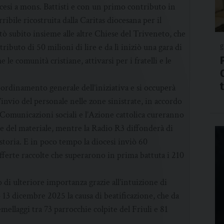
ocesi a mons. Battisti e con un primo contributo in
ibile ricostruita dalla Caritas diocesana per il
tò subito insieme alle altre Chiese del Triveneto, che
buto di 50 milioni di lire e da lì iniziò una gara di
g
e le comunità cristiane, attivarsi per i fratelli e le
 coordinamento generale dell’iniziativa e si occuperà
’invio del personale nelle zone sinistrate, in accordo
e Comunicazioni sociali e l’Azione cattolica cureranno
ione del materiale, mentre la Radio R3 diffonderà di
storia. E in poco tempo la diocesi inviò 60
 offerte raccolte che superarono in prima battuta i 210
di ulteriore importanza grazie all’intuizione di
 13 dicembre 2025 la causa di beatificazione, che da
emellaggi tra 73 parrocchie colpite del Friuli e 81