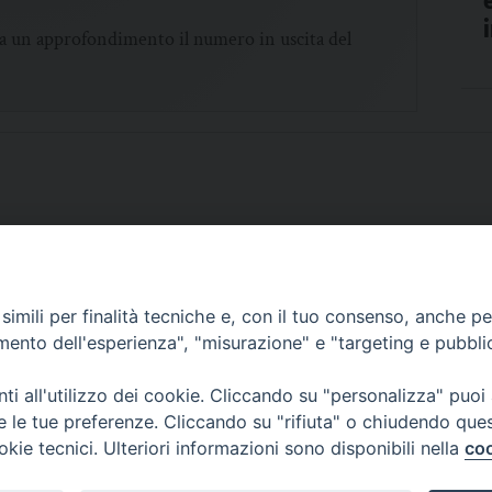
ca un approfondimento il numero in uscita del
imili per finalità tecniche e, con il tuo consenso, anche per 
SCRIVICI
amento dell'esperienza", "misurazione" e "targeting e pubbli
i all'utilizzo dei cookie. Cliccando su "personalizza" puoi
re le tue preferenze. Cliccando su "rifiuta" o chiudendo que
okie tecnici. Ulteriori informazioni sono disponibili nella
coo
lici) ha aderito allo IAP (Istituto dell'Autodisciplina Pubblicitaria) accettando i