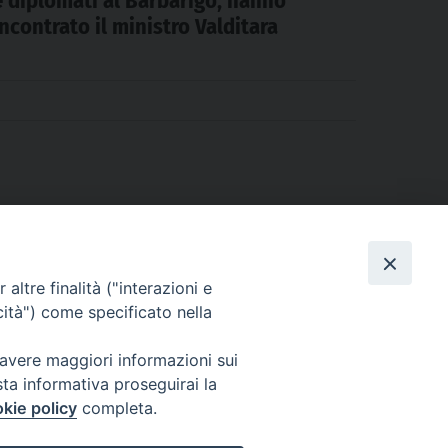
e diplomati al Barbarigo, hanno
incontrato il ministro Valditara
altre finalità ("interazioni e
cità") come specificato nella
 avere maggiori informazioni sui
sta informativa proseguirai la
kie policy
completa.
l Codice di Autodisciplina della Comunicazione Commerciale.