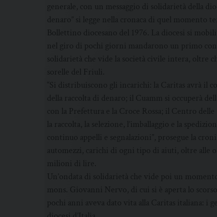
generale, con un messaggio di solidarietà della di
denaro” si legge nella cronaca di quel momento terr
Bollettino diocesano del 1976. La diocesi si mobili
nel giro di pochi giorni mandarono un primo contri
solidarietà che vide la società civile intera, oltre ch
sorelle del Friuli.
“Si distribuiscono gli incarichi: la Caritas avrà il
della raccolta di denaro; il Cuamm si occuperà dell
con la Prefettura e la Croce Rossa; il Centro dell
la raccolta, la selezione, l’imballaggio e la spediz
continuo appelli e segnalazioni”, prosegue la croni
automezzi, carichi di ogni tipo di aiuti, oltre alle
milioni di lire.
Un’ondata di solidarietà che vide poi un momento 
mons. Giovanni Nervo, di cui si è aperta lo scorso
pochi anni aveva dato vita alla Caritas italiana: i g
diocesi d’Italia.