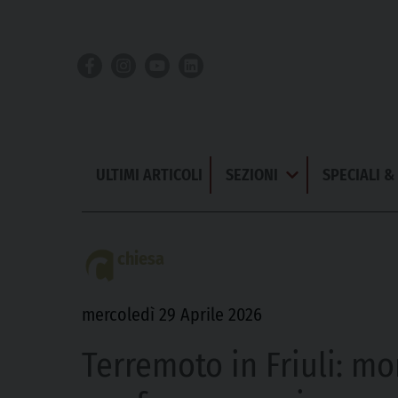
Skip
to
content
ULTIMI ARTICOLI
SEZIONI
SPECIALI 
Apri
Menu
chiesa
mercoledì 29 Aprile 2026
Terremoto in Friuli: mo