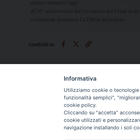
nostre comunità oggi”.
Al 50° anniversario del terremoto del Friuli dedi
settimanale diocesano La Difesa del popolo.
Condividi su
Informativa
Utilizziamo cookie o tecnologie s
CHI SIAMO
PRIVACY
AMMINISTRAZIONE TRASPARENTE
funzionalità semplici", "miglior
cookie policy.
Cliccando su "accetta" acconsent
cookie utilizzati e personalizza
La Difesa srl - P.iva 05125420280
navigazione installando i soli co
La Difesa del Popolo percepisce i contributi pubblici all'editoria.
La Difesa del Popolo, tramite la Fisc (Federazione Italiana Settimanali Catto