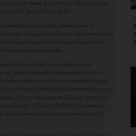
za, il grande valore della povertà, della penitenza e
ione a Dio”, disse di lui Paolo VI.
g
o numerosi, tra cui quello a Roma, presso il
n solo per i romani ma anche per fedeli provenienti
testimonianze di grazie ricevute, anche da persone
ell’Ordine libanese maronita.
appella che custodisce le sue reliquie per un
ioni, partecipando alla celebrazione eucaristica
ata dalla recita di una coroncina composta da cinque
tici), uno bianco (simbolo dell’adorazione eucaristica)
onna). I gruppi sono separati da cinque grani neri,
a corona si prega “O Padre della Verità”, invocazione
a, fino al momento della sua morte nella notte di
g