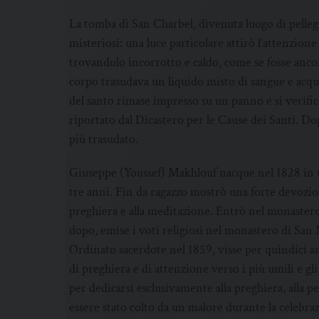
La tomba di San Charbel, divenuta luogo di pelleg
misteriosi: una luce particolare attirò l’attenzion
trovandolo incorrotto e caldo, come se fosse ancor
corpo trasudava un liquido misto di sangue e acqua
del santo rimase impresso su un panno e si verifi
riportato dal Dicastero per le Cause dei Santi. Dop
più trasudato.
Giuseppe (Youssef) Makhlouf nacque nel 1828 in un
tre anni. Fin da ragazzo mostrò una forte devozi
preghiera e alla meditazione. Entrò nel monaster
dopo, emise i voti religiosi nel monastero di Sa
Ordinato sacerdote nel 1859, visse per quindici 
di preghiera e di attenzione verso i più umili e gl
per dedicarsi esclusivamente alla preghiera, alla p
essere stato colto da un malore durante la celebraz