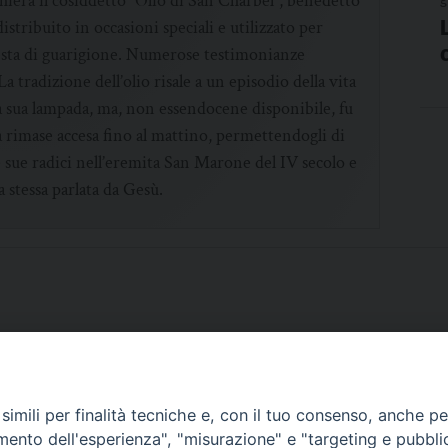
hiera il cosiddetto “Olio di San Charbel”, benedetto
stribuito in occasioni speciali e utilizzato per
hiesta di guarigione. Numerose testimonianze
a tradizione dell’olio risale a un episodio della vita
 la sua lampada, ma, non essendocene disponibile, fu
a rimase accesa fino al mattino, permettendogli di
 sue radici nell’eremita San Marone del IV secolo e
a stessa parlata da Gesù.
imili per finalità tecniche e, con il tuo consenso, anche per 
SCRIVICI
amento dell'esperienza", "misurazione" e "targeting e pubbli