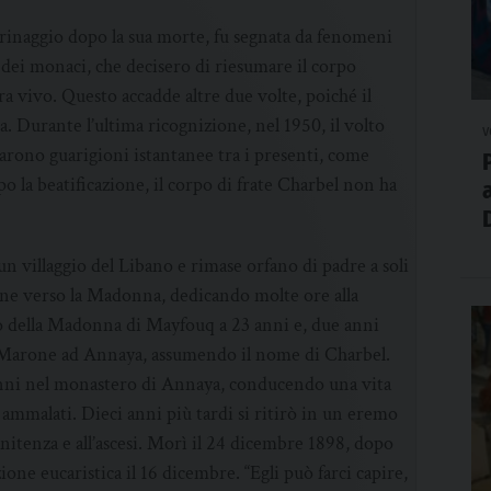
rinaggio dopo la sua morte, fu segnata da fenomeni
e dei monaci, che decisero di riesumare il corpo
a vivo. Questo accadde altre due volte, poiché il
. Durante l’ultima ricognizione, nel 1950, il volto
v
carono guarigioni istantanee tra i presenti, come
o la beatificazione, il corpo di frate Charbel non ha
 villaggio del Libano e rimase orfano di padre a soli
one verso la Madonna, dedicando molte ore alla
o della Madonna di Mayfouq a 23 anni e, due anni
n Marone ad Annaya, assumendo il nome di Charbel.
anni nel monastero di Annaya, conducendo una vita
i ammalati. Dieci anni più tardi si ritirò in un eremo
enitenza e all’ascesi. Morì il 24 dicembre 1898, dopo
ione eucaristica il 16 dicembre. “Egli può farci capire,