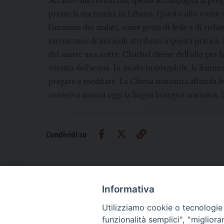
Accanto alla coroncina, spesso accompagna la preg
presso la sua tomba in Libano. Questo olio viene di
l’unzione dei malati, come gesto di fede e di ric
raccontano di miracoli attribuiti a questa pratica. L
del santo: una notte, Charbel chiese dell’olio per
versata dell’acqua. In modo inspiegabile, la fiamm
pregare e meditare. La Chiesa maronita affonda le
conserva ancora oggi la lingua liturgica aramaica, l
Condividi su
Informativa
Utilizziamo cookie o tecnologie s
CHI SIAMO
PRIVACY
AMMINISTRAZIONE TRASPARENTE
funzionalità semplici", "miglior