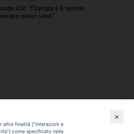
Leone XIV: “l’Europa e il mondo
cercano nuovi santi”
altre finalità ("interazioni e
cità") come specificato nella