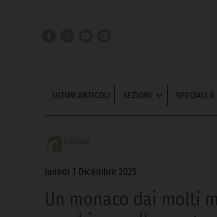
Skip
to
content
ULTIMI ARTICOLI
SEZIONI
SPECIALI 
Apri
Menu
chiesa
lunedì 1 Dicembre 2025
Un monaco dai molti mi