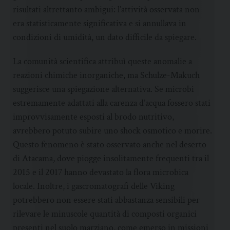
risultati altrettanto ambigui: l’attività osservata non
era statisticamente significativa e si annullava in
condizioni di umidità, un dato difficile da spiegare.
La comunità scientifica attribuì queste anomalie a
reazioni chimiche inorganiche, ma Schulze-Makuch
suggerisce una spiegazione alternativa. Se microbi
estremamente adattati alla carenza d’acqua fossero stati
improvvisamente esposti al brodo nutritivo,
avrebbero potuto subire uno shock osmotico e morire.
Questo fenomeno è stato osservato anche nel deserto
di Atacama, dove piogge insolitamente frequenti tra il
2015 e il 2017 hanno devastato la flora microbica
locale. Inoltre, i gascromatografi delle Viking
potrebbero non essere stati abbastanza sensibili per
rilevare le minuscole quantità di composti organici
presenti nel suolo marziano, come emerso in missioni