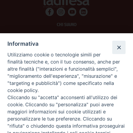
CHI SIAMO
PRIVACY
Informativa
AMMINISTRAZIONE TRASPARENTE
Utilizziamo cookie o tecnologie simili per
finalità tecniche e, con il tuo consenso, anche per
SCRIVICI
altre finalità ("interazioni e funzionalità semplici",
"miglioramento dell'esperienza", "misurazione" e
La Difesa srl - P.iva 05125420280
"targeting e pubblicità") come specificato nella
La Difesa del Popolo percepisce i contributi pubblici all'editoria.
cookie policy.
La Difesa del Popolo, tramite la Fisc (Federazione Italiana Settimanali Cattolici)
ha aderito allo IAP (Istituto dell'Autodisciplina Pubblicitaria) accettando il Codice
Cliccando su "accetta" acconsenti all'utilizzo dei
di Autodisciplina della Comunicazione Commerciale.
cookie. Cliccando su "personalizza" puoi avere
La Difesa del Popolo è una testata registrata presso il Tribunale di Padova
maggiori informazioni sui cookie utilizzati e
decreto del 15 giugno 1950 al n. 37 del registro periodici.
personalizzare le tue preferenze. Cliccando su
"rifiuta" o chiudendo questa informativa proseguirai