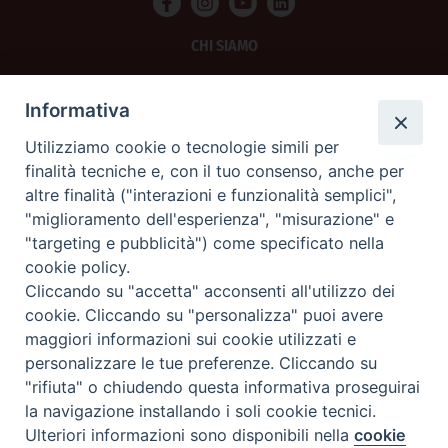
CHI SIAMO
PRIVACY
Informativa
AMMINISTRAZIONE TRASPARENTE
Utilizziamo cookie o tecnologie simili per
finalità tecniche e, con il tuo consenso, anche per
SCRIVICI
altre finalità ("interazioni e funzionalità semplici",
"miglioramento dell'esperienza", "misurazione" e
La Difesa srl - P.iva 05125420280
"targeting e pubblicità") come specificato nella
La Difesa del Popolo percepisce i contributi pubblici all'editoria.
cookie policy.
La Difesa del Popolo, tramite la Fisc (Federazione Italiana Settimanali Cattolici)
ha aderito allo IAP (Istituto dell'Autodisciplina Pubblicitaria) accettando il Codice
Cliccando su "accetta" acconsenti all'utilizzo dei
di Autodisciplina della Comunicazione Commerciale.
cookie. Cliccando su "personalizza" puoi avere
La Difesa del Popolo è una testata registrata presso il Tribunale di Padova
maggiori informazioni sui cookie utilizzati e
decreto del 15 giugno 1950 al n. 37 del registro periodici.
personalizzare le tue preferenze. Cliccando su
"rifiuta" o chiudendo questa informativa proseguirai
la navigazione installando i soli cookie tecnici.
Preferenze Cookie
Ulteriori informazioni sono disponibili nella
cookie