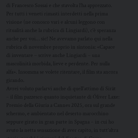
di Francesco Sossai e che stavolta l’ha apprezzato.
Per tutti i veneti rimasti interdetti nella prima
visione (ne conosco vari e alcuni leggono con
ritualità anche la rubrica di Lingiardi), c’è speranza
anche per voi… sic! Ne avevamo parlato qui nella
rubrica di novembre proprio in sintonia: «Capace
di inventare – scrive anche Lingiardi – una
mascolinità morbida, lieve e perdente. Per nulla
alfa». Insomma se volete ritentare, il film sta ancora
girando.
Avrei voluto parlarvi anche di quell’attimo di Sirât
– il film pazzesco quanto inquietante di Óliver Laxe:
Premio della Giuria a Cannes 2025, ora sul grande
schermo, e ambientato nel deserto marocchino
seppure girato in gran parte in Spagna – in cui ho
avuto la netta sensazione di aver capito, in tutt’altra