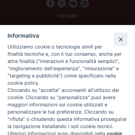
CHI SIAMO
PRIVACY
Informativa
AMMINISTRAZIONE TRASPARENTE
Utilizziamo cookie o tecnologie simili per
finalità tecniche e, con il tuo consenso, anche per
SCRIVICI
altre finalità ("interazioni e funzionalità semplici",
"miglioramento dell'esperienza", "misurazione" e
La Difesa srl - P.iva 05125420280
"targeting e pubblicità") come specificato nella
La Difesa del Popolo percepisce i contributi pubblici all'editoria.
cookie policy.
La Difesa del Popolo, tramite la Fisc (Federazione Italiana Settimanali Cattolici)
ha aderito allo IAP (Istituto dell'Autodisciplina Pubblicitaria) accettando il Codice
Cliccando su "accetta" acconsenti all'utilizzo dei
di Autodisciplina della Comunicazione Commerciale.
cookie. Cliccando su "personalizza" puoi avere
La Difesa del Popolo è una testata registrata presso il Tribunale di Padova
maggiori informazioni sui cookie utilizzati e
decreto del 15 giugno 1950 al n. 37 del registro periodici.
personalizzare le tue preferenze. Cliccando su
"rifiuta" o chiudendo questa informativa proseguirai
la navigazione installando i soli cookie tecnici.
Preferenze Cookie
Ulteriori informazioni sono disponibili nella
cookie