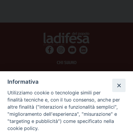
CHI SIAMO
PRIVACY
Informativa
AMMINISTRAZIONE TRASPARENTE
Utilizziamo cookie o tecnologie simili per
finalità tecniche e, con il tuo consenso, anche per
SCRIVICI
altre finalità ("interazioni e funzionalità semplici",
"miglioramento dell'esperienza", "misurazione" e
La Difesa srl - P.iva 05125420280
"targeting e pubblicità") come specificato nella
La Difesa del Popolo percepisce i contributi pubblici all'editoria.
cookie policy.
La Difesa del Popolo, tramite la Fisc (Federazione Italiana Settimanali Cattolici)