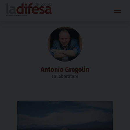
Skip
to
content
Antonio Gregolin
collaboratore