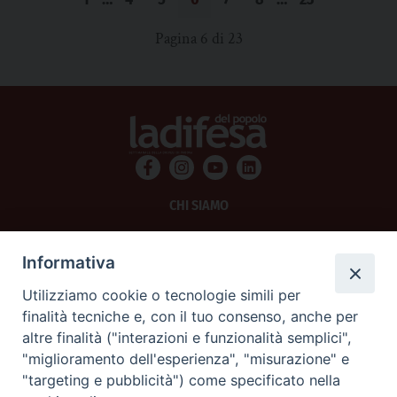
Pagina 6 di 23
CHI SIAMO
PRIVACY
Informativa
AMMINISTRAZIONE TRASPARENTE
Utilizziamo cookie o tecnologie simili per
finalità tecniche e, con il tuo consenso, anche per
SCRIVICI
altre finalità ("interazioni e funzionalità semplici",
"miglioramento dell'esperienza", "misurazione" e
La Difesa srl - P.iva 05125420280
"targeting e pubblicità") come specificato nella
La Difesa del Popolo percepisce i contributi pubblici all'editoria.