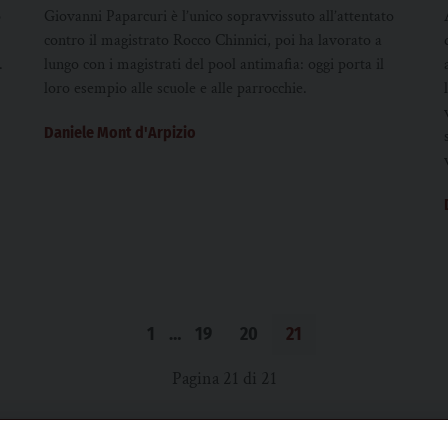
o
Giovanni Paparcuri è l’unico sopravvissuto all’attentato
contro il magistrato Rocco Chinnici, poi ha lavorato a
.
lungo con i magistrati del pool antimafia: oggi porta il
loro esempio alle scuole e alle parrocchie.
Daniele Mont d'Arpizio
1
…
19
20
21
Pagina 21 di 21