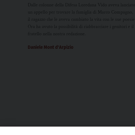
Dalle colonne della Difesa Loredana Vido aveva lanciat
un appello per trovare la famiglia di Marco Compagno,
il ragazzo che le aveva cambiato la vita con le sue poesie
Ora ha avuto la possibilità di riabbracciare i genitori e il
fratello nella nostra redazione.
Daniele Mont d'Arpizio