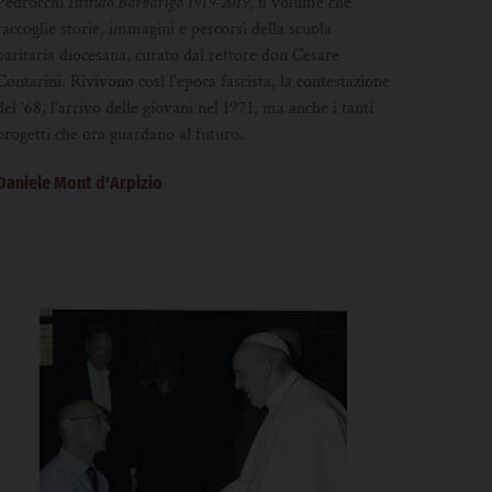
Pedrocchi
Istituto Barbarigo 1919-2019
,
il volume che
raccoglie storie, immagini e percorsi della scuola
paritaria diocesana, curato dal rettore don Cesare
Contarini. Rivivono così l'epoca fascista, la contestazione
del '68, l'arrivo delle giovani nel 1971, ma anche i tanti
progetti che ora guardano al futuro.
Daniele Mont d'Arpizio