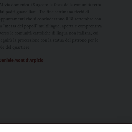
Al via domenica 28 agosto la festa della comunità retta
dai padri guanelliani. Tre fine settimana ricchi di
appuntamenti che si concluderanno il 18 settembre con
la “messa dei popoli” multilingue, aperta e comprensiva
verso le comunità cattoliche di lingua non italiana, cui
seguirà la processione con la statua del patrono per le
vie del quartiere.
Daniele Mont d'Arpizio