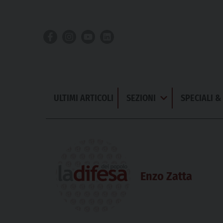
Skip
to
content
ULTIMI ARTICOLI
SEZIONI
SPECIALI 
Apri
Menu
Enzo Zatta