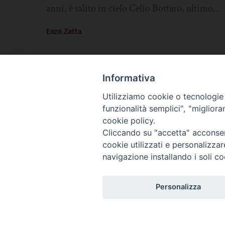
anni, è salito in cielo Celio Bottaro, ultimo
partigiano padovano vivente, deportato in...
Enzo Zatta
Informativa
Utilizziamo cookie o tecnologie s
CHI SIAMO
PRIVACY
AMMINISTRAZIONE TRASPARENTE
funzionalità semplici", "miglior
cookie policy.
Cliccando su "accetta" acconsent
cookie utilizzati e personalizza
La Difesa srl - P.iva 05125420280
navigazione installando i soli co
La Difesa del Popolo percepisce i contributi pubblici all'editoria.
La Difesa del Popolo, tramite la Fisc (Federazione Italiana Settimanali Catto
La Difesa del Popolo è una testata registrata presso il Tribunale di Padova de
Personalizza