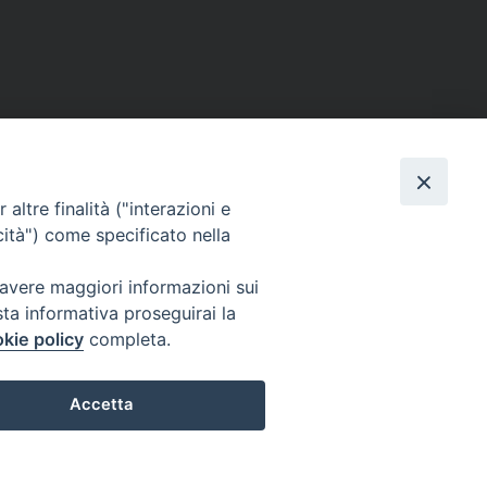
altre finalità ("interazioni e
cità") come specificato nella
 avere maggiori informazioni sui
sta informativa proseguirai la
kie policy
completa.
l Codice di Autodisciplina della Comunicazione Commerciale.
Accetta
Preferenze Cookie