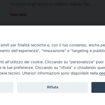
Giornata degli internati militari italiani (Imi),
riprendendo la data in cui Hitler modificò la
Enzo Zatta
condizione...
imili per finalità tecniche e, con il tuo consenso, anche per 
SCRIVICI
amento dell'esperienza", "misurazione" e "targeting e pubbli
i all'utilizzo dei cookie. Cliccando su "personalizza" puoi
re le tue preferenze. Cliccando su "rifiuta" o chiudendo que
okie tecnici. Ulteriori informazioni sono disponibili nella
coo
lici) ha aderito allo IAP (Istituto dell'Autodisciplina Pubblicitaria) accettando i
creto del 15 giugno 1950 al n. 37 del registro periodici.
Rifiuta