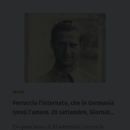
storie
Ferruccio l’internato, che in Germania
trovò l’amore. 20 settembre, Giornata
degli internati militari italiani
Da quest’anno, il 20 settembre, ricorre la