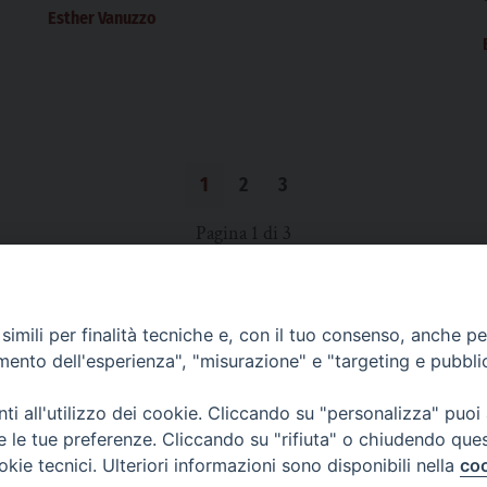
Esther Vanuzzo
1
2
3
Pagina 1 di 3
imili per finalità tecniche e, con il tuo consenso, anche per 
SCRIVICI
amento dell'esperienza", "misurazione" e "targeting e pubbli
i all'utilizzo dei cookie. Cliccando su "personalizza" puoi
re le tue preferenze. Cliccando su "rifiuta" o chiudendo que
okie tecnici. Ulteriori informazioni sono disponibili nella
coo