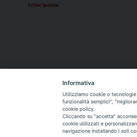
Esther Vanuzzo
Informativa
Utilizziamo cookie o tecnologie s
CHI SIAMO
PRIVACY
AMMINISTRAZIONE TRASPARENTE
funzionalità semplici", "miglior
cookie policy.
Cliccando su "accetta" acconsent
cookie utilizzati e personalizza
La Difesa srl - P.iva 05125420280
navigazione installando i soli co
La Difesa del Popolo percepisce i contributi pubblici all'editoria.