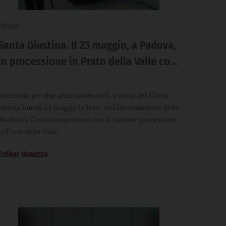
chiesa
Santa Giustina. Il 23 maggio, a Padova,
in processione in Prato della Valle con
Cammino di pace la Salus populi
patavini
Interrotta per due anni consecutivi, a causa del Covid,
ritorna lunedì 23 maggio la festa dell’Incoronazione della
Madonna Costantinopolitana con la solenne processione
in Prato della Valle.
Esther Vanuzzo