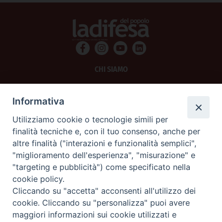
CHI SIAMO
PRIVACY
Informativa
AMMINISTRAZIONE TRASPARENTE
Utilizziamo cookie o tecnologie simili per
finalità tecniche e, con il tuo consenso, anche per
SCRIVICI
altre finalità ("interazioni e funzionalità semplici",
"miglioramento dell'esperienza", "misurazione" e
La Difesa srl - P.iva 05125420280
"targeting e pubblicità") come specificato nella
La Difesa del Popolo percepisce i contributi pubblici all'editoria.
cookie policy.
La Difesa del Popolo, tramite la Fisc (Federazione Italiana Settimanali Cattolici)
ha aderito allo IAP (Istituto dell'Autodisciplina Pubblicitaria) accettando il Codice
Cliccando su "accetta" acconsenti all'utilizzo dei
di Autodisciplina della Comunicazione Commerciale.
cookie. Cliccando su "personalizza" puoi avere
La Difesa del Popolo è una testata registrata presso il Tribunale di Padova
maggiori informazioni sui cookie utilizzati e
decreto del 15 giugno 1950 al n. 37 del registro periodici.