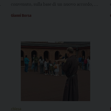
e aerei da guerra
à
convenuto, sulla base di un nuovo accordo, di
promuovere la produzione congiunta di droni
Gianni Borsa
e sistemi anti-droni...
chiesa