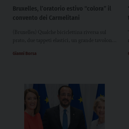
Bruxelles, l’oratorio estivo “colora” il
convento dei Carmelitani
(Bruxelles) Qualche biciclettina riversa sul
prato, due tappeti elastici, un grande tavolone
con vari giochi, libri da colorare e pastelli;
Gianni Borsa
poco più...