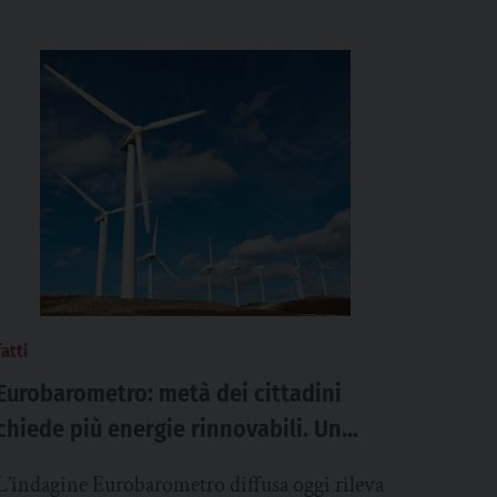
fatti
Eurobarometro: metà dei cittadini
chiede più energie rinnovabili. Un
terzo indica il nucleare come soluzione
L’indagine Eurobarometro diffusa oggi rileva