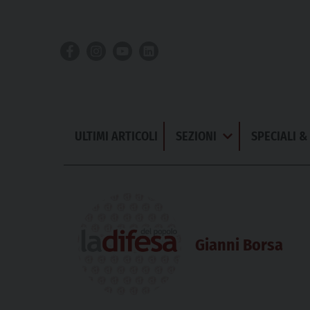
Skip
to
content
ULTIMI ARTICOLI
SEZIONI
SPECIALI 
Apri
Menu
Gianni Borsa