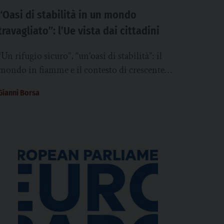
“Oasi di stabilità in un mondo
travagliato”: l’Ue vista dai cittadini
“Un rifugio sicuro”, “un’oasi di stabilità”: il
mondo in fiamme e il contesto di crescente
incertezza geopolitica rivalutano profilo e
Gianni Borsa
ruolo dell’Unione...