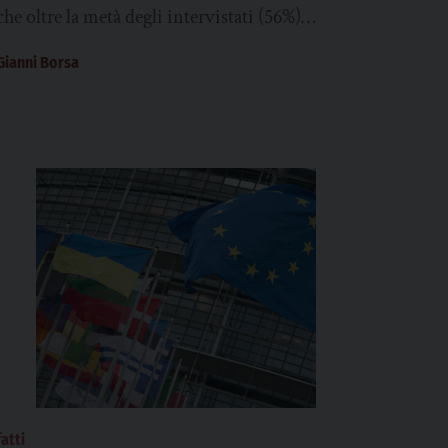
che oltre la metà degli intervistati (56%)
ritiene che lo sviluppo di “una maggiore
Gianni Borsa
capacità di energia...
fatti