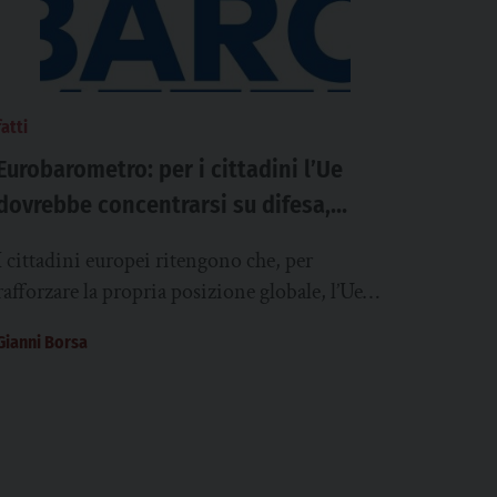
fatti
Eurobarometro: per i cittadini l’Ue
dovrebbe concentrarsi su difesa,
energia ed economia. Secondo gli
I cittadini europei ritengono che, per
italiani Europa uguale a pace
rafforzare la propria posizione globale, l’Ue
dovrebbe concentrarsi su difesa e sicurezza
Gianni Borsa
(39%) e sull’indipendenza energetica...