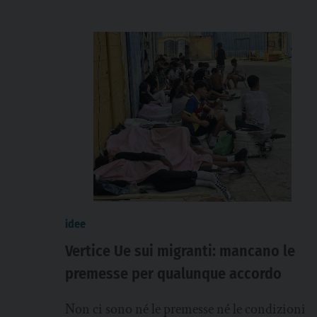
idee
Vertice Ue sui migranti: mancano le
premesse per qualunque accordo
Non ci sono né le premesse né le condizioni