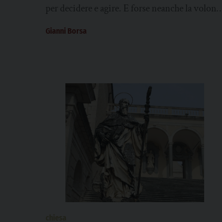
per decidere e agire. E forse neanche la volont
politica di farlo. Il...
Gianni Borsa
chiesa