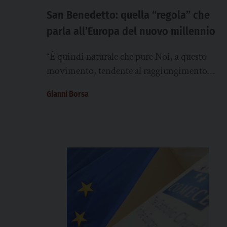
San Benedetto: quella “regola” che
parla all’Europa del nuovo millennio
“È quindi naturale che pure Noi, a questo
movimento, tendente al raggiungimento
dell’unità europea, diamo il Nostro pieno
Gianni Borsa
assenso”. È Paolo VI,...