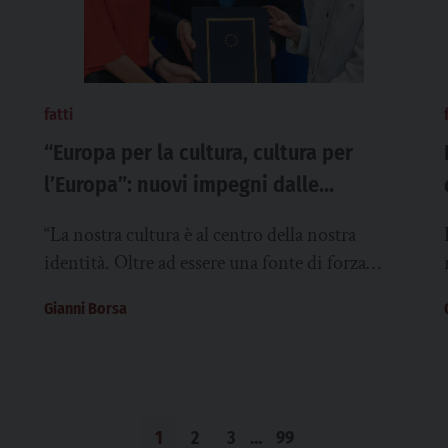
fatti
“Europa per la cultura, cultura per
l’Europa”: nuovi impegni dalle
istituzioni europee
“La nostra cultura è al centro della nostra
identità. Oltre ad essere una fonte di forza
i
economica e geopolitica dell’Europa. La
Gianni Borsa
cultura...
1
2
3
…
99