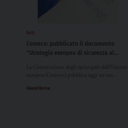
fatti
Comece: pubblicato il documento
“Strategia europea di sicurezza al
servizio della pace”. “Prevenire i
La Commissione degli episcopati dell’Unione
conflitti”
europea (Comece) pubblica oggi un suo
contributo intitolato “Una strategia europea d
Gianni Borsa
sicurezza al servizio della pace”,...