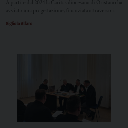
A partire dal 2024 la Caritas diocesana di Oristano ha
riparativa”
avviato una progettazione, finanziata attraverso i
fondi 8×1000 della Cei, all’interno della casa
Gigliola Alfaro
circondariale...