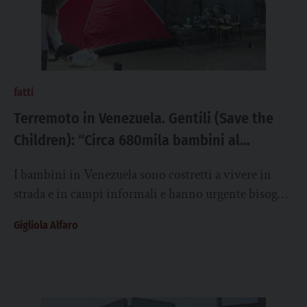
fatti
Terremoto in Venezuela. Gentili (Save the
Children): “Circa 680mila bambini al
momento hanno bisogno di aiuto
I bambini in Venezuela sono costretti a vivere in
umanitario”
strada e in campi informali e hanno urgente bisogno
di aiuto, mentre le...
Gigliola Alfaro