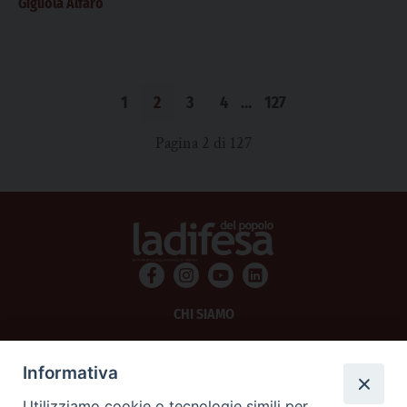
Gigliola Alfaro
1
2
3
4
…
127
Pagina 2 di 127
CHI SIAMO
PRIVACY
Informativa
AMMINISTRAZIONE TRASPARENTE
Utilizziamo cookie o tecnologie simili per