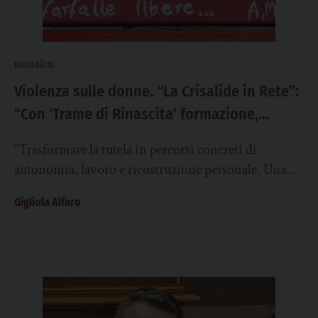
mosaico
Violenza sulle donne. “La Crisalide in Rete”:
“Con ‘Trame di Rinascita’ formazione,
artigianato e lavoro per favorire
“Trasformare la tutela in percorsi concreti di
empowerment e autonomia”
autonomia, lavoro e ricostruzione personale. Una
donna che ha vissuto la violenza non deve essere...
Gigliola Alfaro