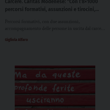
Carcere. Caritas Modenese: “Con l’8×1000
percorsi formativi, assunzioni e tirocini,
accoglienza dopo detenzione”
Percorsi formativi, con due assunzioni,
accompagnamento delle persone in uscita dal carcere
o in misura alternativa, accoglienza di ex detenuti,
Gigliola Alfaro
approfondimento di...