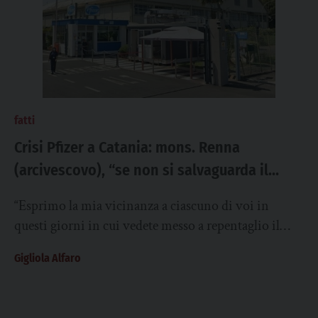
fatti
Crisi Pfizer a Catania: mons. Renna
(arcivescovo), “se non si salvaguarda il
capitale umano, si perde umanità e idea di
“Esprimo la mia vicinanza a ciascuno di voi in
sviluppo garanzia per i diritti di tutti”
questi giorni in cui vedete messo a repentaglio il
vostro impiego. La vostra...
Gigliola Alfaro