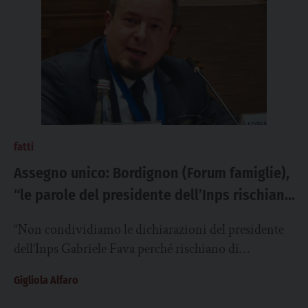
fatti
Assegno unico: Bordignon (Forum famiglie),
“le parole del presidente dell’Inps rischiano
di essere fuorvianti. Il vero errore è non
“Non condividiamo le dichiarazioni del presidente
averlo reso davvero universale”
dell’Inps Gabriele Fava perché rischiano di
individuare nell’assegno unico un problema che, in
Gigliola Alfaro
realtà, nasce da...