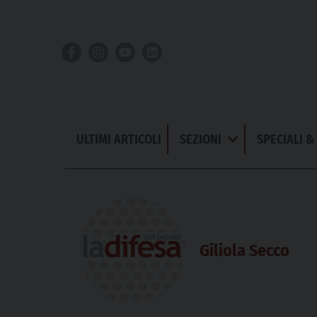
Skip
to
content
ULTIMI ARTICOLI
SEZIONI
SPECIALI 
Apri
Menu
Giliola Secco