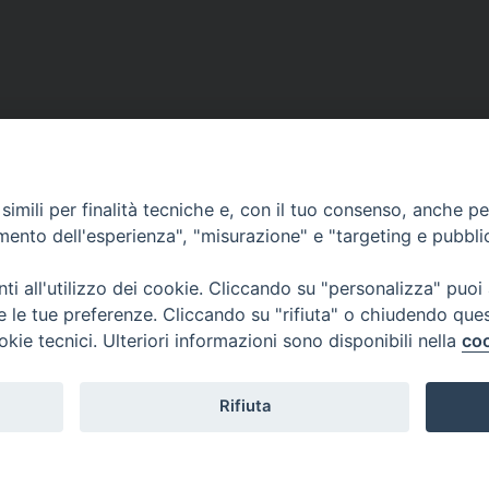
imili per finalità tecniche e, con il tuo consenso, anche per 
SCRIVICI
amento dell'esperienza", "misurazione" e "targeting e pubbli
i all'utilizzo dei cookie. Cliccando su "personalizza" puoi
re le tue preferenze. Cliccando su "rifiuta" o chiudendo que
okie tecnici. Ulteriori informazioni sono disponibili nella
coo
lici) ha aderito allo IAP (Istituto dell'Autodisciplina Pubblicitaria) accettando i
creto del 15 giugno 1950 al n. 37 del registro periodici.
Rifiuta