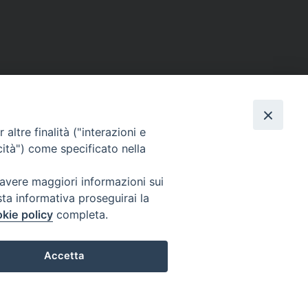
altre finalità ("interazioni e
cità") come specificato nella
 avere maggiori informazioni sui
sta informativa proseguirai la
kie policy
completa.
l Codice di Autodisciplina della Comunicazione Commerciale.
Accetta
Preferenze Cookie