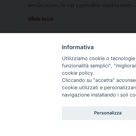
secolarizzato, in cui a prevalere sembra essere
la forza delle armi, in questa società che...
Giliola Secco
Informativa
Utilizziamo cookie o tecnologie s
CHI SIAMO
PRIVACY
AMMINISTRAZIONE TRASPARENTE
funzionalità semplici", "miglior
cookie policy.
Cliccando su "accetta" acconsent
cookie utilizzati e personalizza
La Difesa srl - P.iva 05125420280
navigazione installando i soli co
La Difesa del Popolo percepisce i contributi pubblici all'editoria.
La Difesa del Popolo, tramite la Fisc (Federazione Italiana Settimanali Catto
La Difesa del Popolo è una testata registrata presso il Tribunale di Padova de
Personalizza