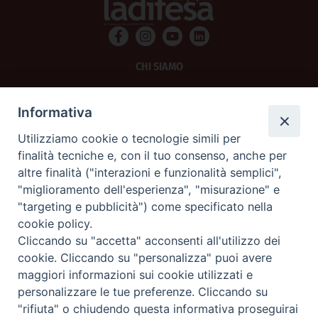
CHI SIAMO
PRIVACY
Informativa
AMMINISTRAZIONE TRASPARENTE
Utilizziamo cookie o tecnologie simili per
finalità tecniche e, con il tuo consenso, anche per
SCRIVICI
altre finalità ("interazioni e funzionalità semplici",
"miglioramento dell'esperienza", "misurazione" e
La Difesa srl - P.iva 05125420280
"targeting e pubblicità") come specificato nella
La Difesa del Popolo percepisce i contributi pubblici all'editoria.
cookie policy.
La Difesa del Popolo, tramite la Fisc (Federazione Italiana Settimanali Cattolici)
ha aderito allo IAP (Istituto dell'Autodisciplina Pubblicitaria) accettando il Codice
Cliccando su "accetta" acconsenti all'utilizzo dei
di Autodisciplina della Comunicazione Commerciale.
cookie. Cliccando su "personalizza" puoi avere
La Difesa del Popolo è una testata registrata presso il Tribunale di Padova
maggiori informazioni sui cookie utilizzati e
decreto del 15 giugno 1950 al n. 37 del registro periodici.
personalizzare le tue preferenze. Cliccando su
"rifiuta" o chiudendo questa informativa proseguirai