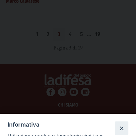
Marco Calvarese
1
2
3
4
5
…
19
Pagina 3 di 19
CHI SIAMO
PRIVACY
Informativa
AMMINISTRAZIONE TRASPARENTE
Utilizziamo cookie o tecnologie simili per