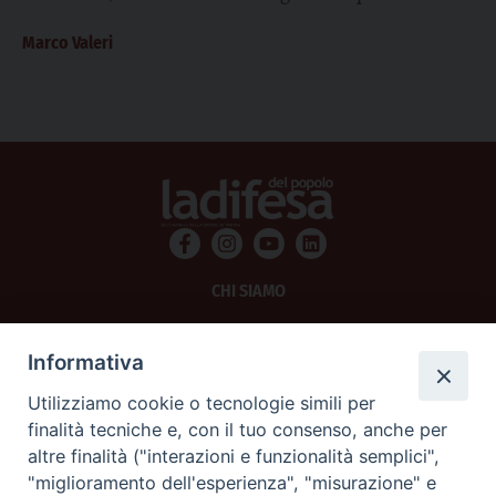
ostensione pubblica delle sacre spoglie del...
Marco Valeri
CHI SIAMO
PRIVACY
Informativa
AMMINISTRAZIONE TRASPARENTE
Utilizziamo cookie o tecnologie simili per
finalità tecniche e, con il tuo consenso, anche per
SCRIVICI
altre finalità ("interazioni e funzionalità semplici",
"miglioramento dell'esperienza", "misurazione" e
La Difesa srl - P.iva 05125420280