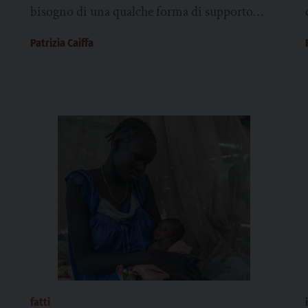
bisogno di una qualche forma di supporto
psicologico. Dall’inizio dell’invasione russa,
Patrizia Caiffa
nel febbraio...
fatti