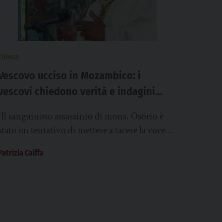
chiesa
Vescovo ucciso in Mozambico: i
vescovi chiedono verità e indagini
condotte “con rigore e rapidità”
“Il sanguinoso assassinio di mons. Osório è
stato un tentativo di mettere a tacere la voce
della fede, della giustizia e della...
Patrizia Caiffa