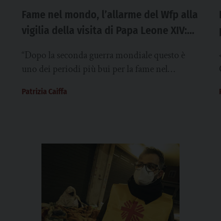
Fame nel mondo, l’allarme del Wfp alla
vigilia della visita di Papa Leone XIV:
“Uno dei periodi più bui dopo la
“Dopo la seconda guerra mondiale questo è
seconda guerra mondiale”
uno dei periodi più bui per la fame nel
mondo: 320 milioni di persone soffrono...
Patrizia Caiffa