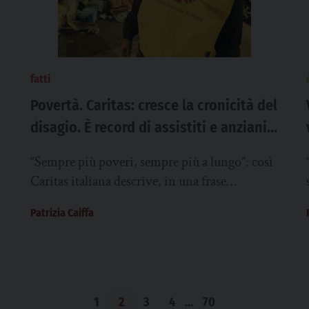
fatti
Povertà. Caritas: cresce la cronicità del
disagio. È record di assistiti e anziani,
raddoppiano i lavoratori poveri
“Sempre più poveri, sempre più a lungo”: così
Caritas italiana descrive, in una frase
significativa, il volto odierno della povertà in
Patrizia Caiffa
Italia,...
1
2
3
4
…
70