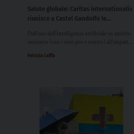
Salute globale: Caritas internationalis
riunisce a Castel Gandolfo le
organizzazioni cattoliche. Focus su IA,
Dall’uso dell’intelligenza artificiale in ambito
clima e conflitti
sanitario (con i suoi pro e contro) all’impatto
dei cambiamenti climatici e dei conflitti sulla
Patrizia Caiffa
salute. Ma...