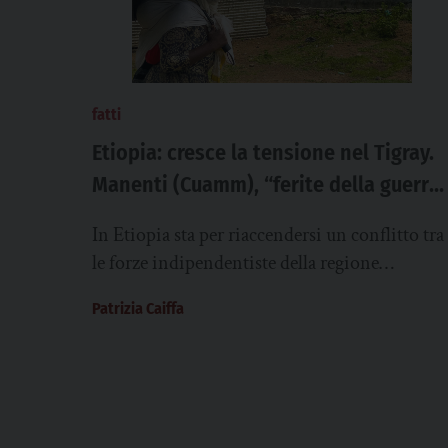
fatti
Etiopia: cresce la tensione nel Tigray.
Manenti (Cuamm), “ferite della guerra
ancora aperte, situazione instabile””
In Etiopia sta per riaccendersi un conflitto tra
le forze indipendentiste della regione
settentrionale del Tigray e il governo federale
Patrizia Caiffa
del presidente...