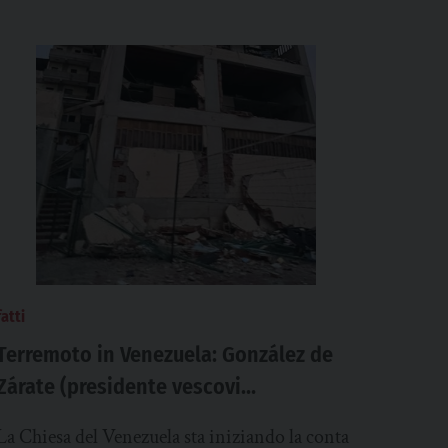
fatti
Terremoto in Venezuela: González de
Zárate (presidente vescovi
venezuelani), “gravi danni a chiese,
La Chiesa del Venezuela sta iniziando la conta