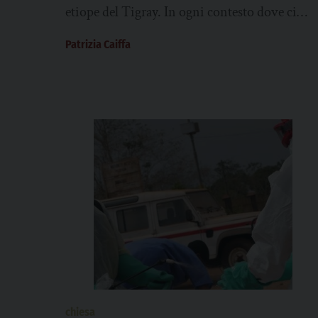
etiope del Tigray. In ogni contesto dove ci
sono conflitti, abusi, e vengono commessi...
Patrizia Caiffa
chiesa