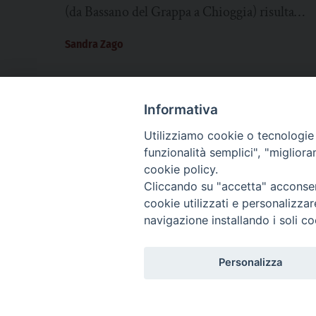
(da Bassano del Grappa a Chioggia) risulta
poco “limpida”. A livello di batteri fecali,...
Sandra Zago
Informativa
Utilizziamo cookie o tecnologie s
CHI SIAMO
PRIVACY
AMMINISTRAZIONE TRASPARENTE
funzionalità semplici", "miglior
cookie policy.
Cliccando su "accetta" acconsent
cookie utilizzati e personalizza
La Difesa srl - P.iva 05125420280
navigazione installando i soli co
La Difesa del Popolo percepisce i contributi pubblici all'editoria.
La Difesa del Popolo, tramite la Fisc (Federazione Italiana Settimanali Catto
La Difesa del Popolo è una testata registrata presso il Tribunale di Padova de
Personalizza