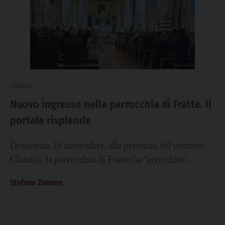
chiesa
Nuovo ingresso nella parrocchia di Fratte. Il
portale risplende
Domenica 23 novembre, alla presenza del vescovo
Claudio, la parrocchia di Fratte ha “arricchito”
ulteriormente il suo patrimonio artistico. Negli
Stefano Zuanon
ultimi anni...