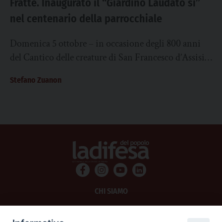
Fratte. Inaugurato il “Giardino Laudato si”
nel centenario della parrocchiale
Domenica 5 ottobre – in occasione degli 800 anni
del Cantico delle creature di San Francesco d’Assisi e
a coronamento del Tempo...
Stefano Zuanon
CHI SIAMO
PRIVACY