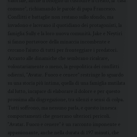
valoriale, anche il bisogno di custodire il creato, la “casa
comune”, richiamando le parole di papa Francesco.
Conflitti e battaglie non restano sullo sfondo, ma
invadono e lacerano il quotidiano dei protagonisti, la
famiglia Sully e la loro nuova comunità. Jake e Neytiri
si fanno portavoce della minaccia incombente e
cercano l’aiuto di tutti per fronteggiare i predatori.
Accanto alle dinamiche che sembrano ricalcare,
volontariamente o meno, la geopolitica dei conflitti
odierni, “Avatar. Fuoco e cenere” restringe lo sguardo
su una storia più intima, quella di una famiglia mutilata
dal lutto, incapace di elaborare il dolore e per questo
prossima alla disgregazione, tra silenzi e sensi di colpa.
Tutti soffrono, ma nessuno parla, e questo innesca
comportamenti che generano ulteriori pericoli.
“Avatar. Fuoco e cenere” è un racconto imponente e
appassionante, anche nella durata di 197 minuti, che