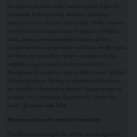
famiglia ora fa parte anche l’umano Spider, figlio del
colonnello Miles Quaritch, deceduto nell’ultimo
scontro e ora in vita solo come avatar. I Sully avanzano
con fatica, tra incomprensioni di coppia e ribellioni
filiali; ognuno cerca una propria risposta al lutto.
Quando decidono di spostarsi con il Clan dei Mercanti
del Vento per garantire a Spider condizioni di vita
migliori, vengono assaliti da feroci predatori: i
Mangkwan, il cosiddetto “popolo della cenere”, guidato
dalla spregiudicata Varang. La situazione si fa ancora
più instabile e drammatica quando Varang stringe un
accordo con il colonnello Quaritch e la “Gente del
Cielo”, gli umani della RDA.
Western epico sulle rotte del fantastico
“Un film su una famiglia che riflette su cosa significhi