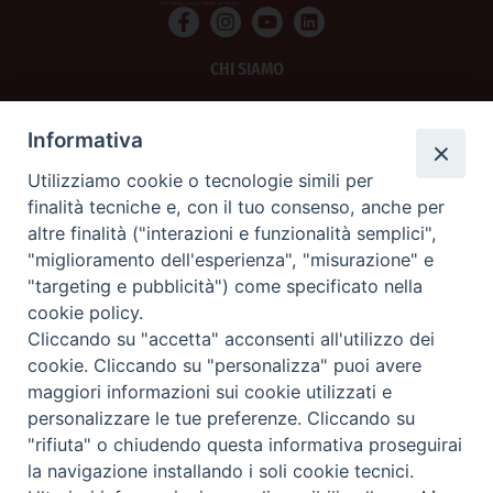
CHI SIAMO
PRIVACY
Informativa
AMMINISTRAZIONE TRASPARENTE
Utilizziamo cookie o tecnologie simili per
finalità tecniche e, con il tuo consenso, anche per
SCRIVICI
altre finalità ("interazioni e funzionalità semplici",
"miglioramento dell'esperienza", "misurazione" e
La Difesa srl - P.iva 05125420280
"targeting e pubblicità") come specificato nella
La Difesa del Popolo percepisce i contributi pubblici all'editoria.
cookie policy.
La Difesa del Popolo, tramite la Fisc (Federazione Italiana Settimanali Cattolici)
ha aderito allo IAP (Istituto dell'Autodisciplina Pubblicitaria) accettando il Codice
Cliccando su "accetta" acconsenti all'utilizzo dei
di Autodisciplina della Comunicazione Commerciale.
cookie. Cliccando su "personalizza" puoi avere
La Difesa del Popolo è una testata registrata presso il Tribunale di Padova
maggiori informazioni sui cookie utilizzati e
decreto del 15 giugno 1950 al n. 37 del registro periodici.
personalizzare le tue preferenze. Cliccando su
"rifiuta" o chiudendo questa informativa proseguirai
la navigazione installando i soli cookie tecnici.