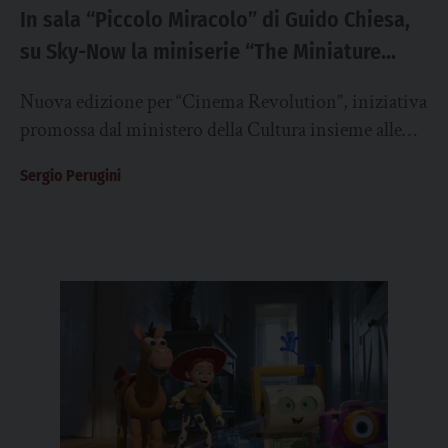
In sala “Piccolo Miracolo” di Guido Chiesa,
su Sky-Now la miniserie “The Miniature
Wife”
Nuova edizione per “Cinema Revolution”, iniziativa
promossa dal ministero della Cultura insieme alle
principali associazioni di categoria per favorire la
Sergio Perugini
fruizione cinematografica...