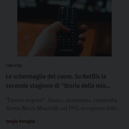
rubriche
Le schermaglie del cuore. Su Netflix la
seconda stagione di “Storia della mia
famiglia”
“Parenti serpenti”. Amara, amarissima, commedia
diretta Mario Monicelli nel 1992, su copione dello
stesso autore insieme a Carmine Amoroso e Suso
Sergio Perugini
Cecchi d’Amico....