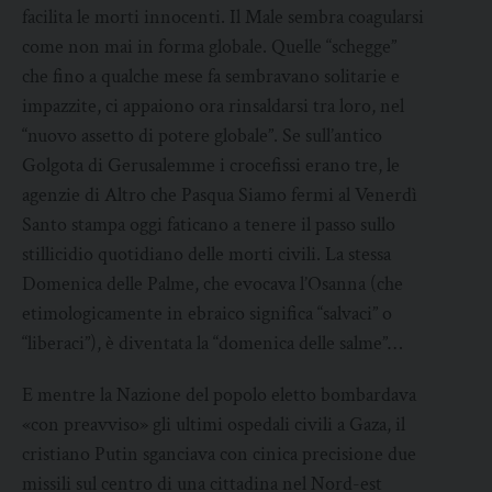
facilita le morti innocenti. Il Male sembra coagularsi
come non mai in forma globale. Quelle “schegge”
che fino a qualche mese fa sembravano solitarie e
impazzite, ci appaiono ora rinsaldarsi tra loro, nel
“nuovo assetto di potere globale”. Se sull’antico
Golgota di Gerusalemme i crocefissi erano tre, le
agenzie di Altro che Pasqua Siamo fermi al Venerdì
Santo stampa oggi faticano a tenere il passo sullo
stillicidio quotidiano delle morti civili. La stessa
Domenica delle Palme, che evocava l’Osanna (che
etimologicamente in ebraico significa “salvaci” o
“liberaci”), è diventata la “domenica delle salme”…
E mentre la Nazione del popolo eletto bombardava
«con preavviso» gli ultimi ospedali civili a Gaza, il
cristiano Putin sganciava con cinica precisione due
missili sul centro di una cittadina nel Nord-est