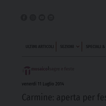
Skip
to
content
ULTIMI ARTICOLI
SEZIONI
SPECIALI 
Apri
Menu
|
mosaico
sagre e feste
venerdì 11 Luglio 2014
Carmine: aperta per fe