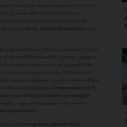
urante tutto l’anno spesso entrano in basilica per
g
oro. La messa delle 10 porrà l’accento sul
omasia del maestoso edificio. Per questo la
rale cittadina
mons. Daniele Prosdocimo
: sono
ello della benedizione dell’uva primaticcia: «Credo
he al culto della Madonna del Carmine – spiega il
 fa gli anziani portavano alcuni grappoli della
on è certo acerba ma già matura. Tuttavia non è
quest’usanza benaugurale con cui si chiede a Maria
rocchia auspica prosegua l’
integrazione con le
pace, con cui ha già formato un consiglio
famiglie – oggi una quarantina – che devono
itas parrocchiale
.
m
osizione dello
scapolare, simbolo della