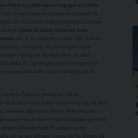
one Stock e a chiunque s’impegni a vivere
. Sono sempre almeno cinquanta o sessanta le
iano al rito. Cuore della giornata sarà la messa
siederà l’
abate di Santa Giustina dom
ssione
per le vie della parrocchia: «Per il terzo
a quattro “ex ragazzi” del nostro patronato.
luzione restituisce un senso diverso, assai
lla delle 20, l’invito per tutti è a trascorrere
ci saranno attrattive varie, tra cui giochi di
li da tutta Padova e provincia. «Molti
s
olti di loro si mettono a disposizione per la festa
zi necessari alla buona riuscita della giornata».
ò contare su un nucleo vitale di famiglie giovani:
un gruppo di adolescenti. Funziona anche
coadiuvati da una giovane coppia che ha seguito gli