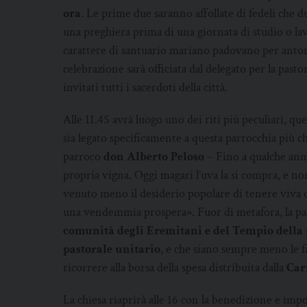
ora
. Le prime due saranno affollate di fedeli che d
una preghiera prima di una giornata di studio o lav
carattere di santuario mariano padovano per anton
celebrazione sarà officiata dal delegato per la pasto
invitati tutti i sacerdoti della città.
Alle 11.45 avrà luogo uno dei riti più peculiari, qu
sia legato specificamente a questa parrocchia più c
parroco
don Alberto Peloso
– Fino a qualche anno
propria vigna. Oggi magari l’uva la si compra, e n
venuto meno il desiderio popolare di tenere viva 
una vendemmia prospera». Fuor di metafora, la par
comunità degli Eremitani e del Tempio della 
pastorale unitario
, e che siano sempre meno le 
ricorrere alla borsa della spesa distribuita dalla
Car
La chiesa riaprirà alle 16 con la benedizione e imp