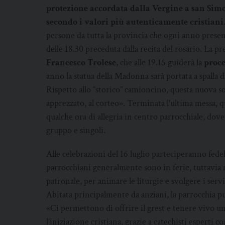
protezione accordata dalla Vergine a san Sim
secondo i valori più autenticamente cristiani
persone da tutta la provincia che ogni anno presenz
delle 18.30 preceduta dalla recita del rosario. La pre
Francesco Trolese
, che alle 19.15 guiderà la
proce
anno la statua della Madonna sarà portata a spalla d
Rispetto allo “storico” camioncino, questa nuova so
apprezzato, al corteo». Terminata l’ultima messa, que
qualche ora di allegria in centro parrocchiale, dove 
gruppo e singoli.
Alle celebrazioni del 16 luglio parteciperanno fede
parrocchiani generalmente sono in ferie, tuttavia m
patronale, per animare le liturgie e svolgere i servi
Abitata principalmente da anziani, la parrocchia pu
«Ci permettono di offrire il grest e tenere vivo 
l’iniziazione cristiana, grazie a catechisti esperti 