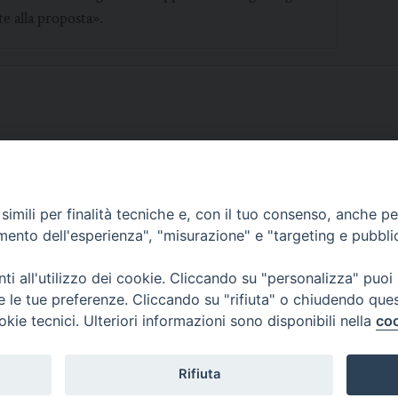
e alla proposta».
imili per finalità tecniche e, con il tuo consenso, anche per 
SCRIVICI
amento dell'esperienza", "misurazione" e "targeting e pubbli
i all'utilizzo dei cookie. Cliccando su "personalizza" puoi
re le tue preferenze. Cliccando su "rifiuta" o chiudendo que
okie tecnici. Ulteriori informazioni sono disponibili nella
coo
lici) ha aderito allo IAP (Istituto dell'Autodisciplina Pubblicitaria) accettando i
creto del 15 giugno 1950 al n. 37 del registro periodici.
Rifiuta