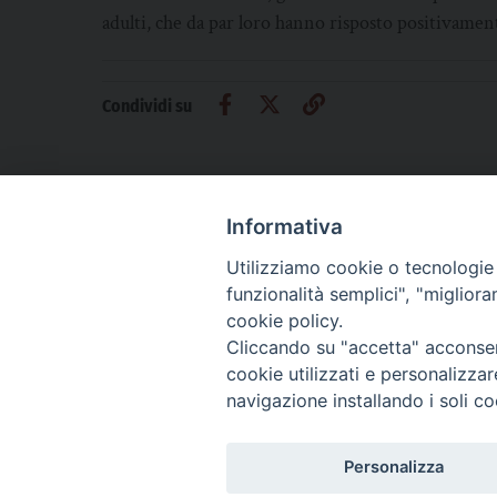
adulti, che da par loro hanno risposto positivament
Condividi su
Informativa
Utilizziamo cookie o tecnologie s
CHI SIAMO
PRIVACY
AMMINISTRAZIONE TRASPARENTE
funzionalità semplici", "miglior
cookie policy.
Cliccando su "accetta" acconsent
cookie utilizzati e personalizza
La Difesa srl - P.iva 05125420280
navigazione installando i soli co
La Difesa del Popolo percepisce i contributi pubblici all'editoria.
La Difesa del Popolo, tramite la Fisc (Federazione Italiana Settimanali Catto
La Difesa del Popolo è una testata registrata presso il Tribunale di Padova de
Personalizza