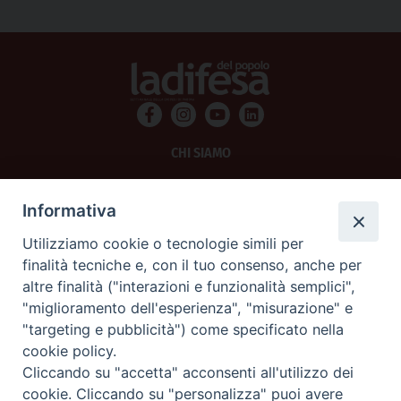
CHI SIAMO
PRIVACY
Informativa
AMMINISTRAZIONE TRASPARENTE
Utilizziamo cookie o tecnologie simili per
finalità tecniche e, con il tuo consenso, anche per
SCRIVICI
altre finalità ("interazioni e funzionalità semplici",
"miglioramento dell'esperienza", "misurazione" e
La Difesa srl - P.iva 05125420280
"targeting e pubblicità") come specificato nella
La Difesa del Popolo percepisce i contributi pubblici all'editoria.
cookie policy.
La Difesa del Popolo, tramite la Fisc (Federazione Italiana Settimanali Cattolici)
ha aderito allo IAP (Istituto dell'Autodisciplina Pubblicitaria) accettando il Codice
Cliccando su "accetta" acconsenti all'utilizzo dei
di Autodisciplina della Comunicazione Commerciale.
cookie. Cliccando su "personalizza" puoi avere