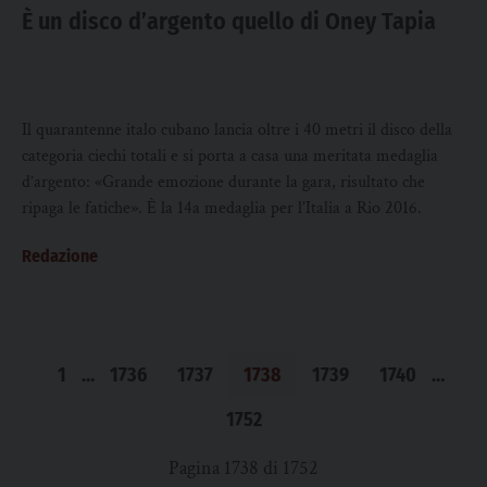
È un disco d’argento quello di Oney Tapia
Il quarantenne italo cubano lancia oltre i 40 metri il disco della
categoria ciechi totali e si porta a casa una meritata medaglia
d’argento: «Grande emozione durante la gara, risultato che
ripaga le fatiche». È la 14
a
medaglia per l’Italia a Rio 2016.
Redazione
1
…
1736
1737
1738
1739
1740
…
1752
Pagina 1738 di 1752