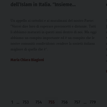
dell’Islam in Italia. “Insieme
costruiamo una società migliore”
Un appello ai cattolici e ai musulmani del nostro Paese:
“Vorrei dire loro di superare preconcetti e distanze. Tutti
li abbiamo maturati in questi anni dentro di noi. Ma oggi
abbiamo un compito importante ed è un compito che le
nostre comunità condividono: rendere la società italiana
migliore di quella che è”.
Maria Chiara Biagioni
1
…
753
754
755
756
757
…
779