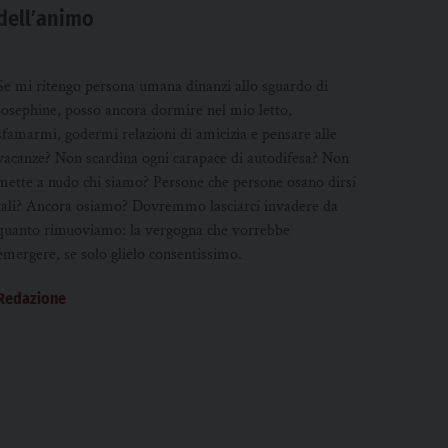
dell’animo
Se mi ritengo persona umana dinanzi allo sguardo di
Josephine, posso ancora dormire nel mio letto,
sfamarmi, godermi relazioni di amicizia e pensare alle
vacanze? Non scardina ogni carapace di autodifesa? Non
mette a nudo chi siamo? Persone che persone osano dirsi
tali? Ancora osiamo? Dovremmo lasciarci invadere da
quanto rimuoviamo: la vergogna che vorrebbe
emergere, se solo glielo consentissimo.
Redazione