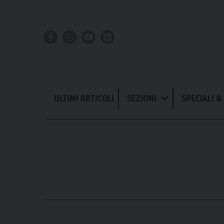
Skip
to
content
ULTIMI ARTICOLI
SEZIONI
SPECIALI 
Apri
Menu