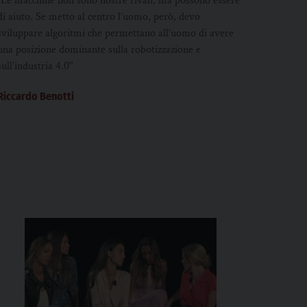
"Le macchine non sono nostre rivali, ma possono essere
di aiuto. Se metto al centro l’uomo, però, devo
sviluppare algoritmi che permettano all’uomo di avere
una posizione dominante sulla robotizzazione e
sull’industria 4.0"
Riccardo Benotti