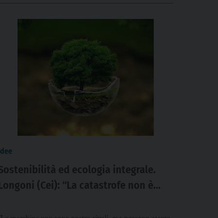
idee
Sostenibilità ed ecologia integrale.
Longoni (Cei): “La catastrofe non è
imminente, ma dobbiamo cambiare
stili di vita”