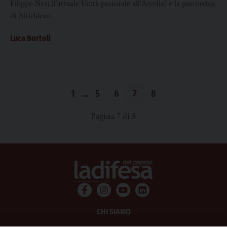
Filippo Neri (l’attuale Unità pastorale all’Arcella) e la parrocchia
di Altichiero.
Luca Bortoli
1
…
5
6
7
8
Pagina 7 di 8
CHI SIAMO